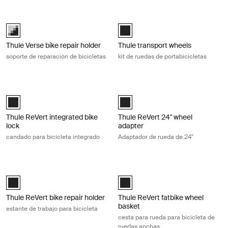
Thule Verse bike repair holder soporte de reparación de bicicletas Blac
Thule transport wheels kit de ruedas
Thule Verse bike repair holder Negro/gris (selected)
Thule transport wheels Negro (sel
Thule Verse bike repair holder
Thule transport wheels
soporte de reparación de bicicletas
kit de ruedas de portabicicletas
Thule ReVert integrated bike lock candado para bicicleta integrado Bla
Thule ReVert 24" wheel adapter Ada
Thule ReVert integrated bike lock Negro (selected)
Thule ReVert 24" wheel adapter N
Thule ReVert integrated bike
Thule ReVert 24" wheel
lock
adapter
candado para bicicleta integrado
Adaptador de rueda de 24"
Thule ReVert bike repair holder estante de trabajo para bicicleta Black
Thule ReVert fatbike wheel basket c
Thule ReVert bike repair holder Negro (selected)
Thule ReVert fatbike wheel basket
Thule ReVert bike repair holder
Thule ReVert fatbike wheel
basket
estante de trabajo para bicicleta
cesta para rueda para bicicleta de
ruedas anchas