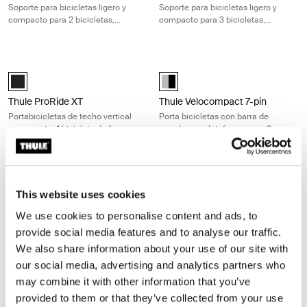
Soporte para bicicletas ligero y
Soporte para bicicletas ligero y
compacto para 2 bicicletas,
compacto para 3 bicicletas,
perfecto para paseos diarios
perfecto para aventuras en familia
Thule ProRide XT Portabicicletas de techo vertical para montar 1 bicicle
Thule Velocompact 7-pin Porta bicic
Thule ProRide XT Negro (selected)
Thule VeloCompact 2 7-pin Alumi
Thule ProRide XT
Thule Velocompact 7-pin
Portabicicletas de techo vertical
Porta bicicletas con barra de
para montar 1 bicicleta de forma
remolque y plataforma para 2
rápida y sencilla
bicicletas y 7 pasadores
negro/aluminio
Thule Velocompact 7-pin Porta bicicletas con barra de remolque y plat
Thule FastRide Portabicicletas de tec
Thule VeloCompact 3 7-pin Aluminum/Black (selected)
Thule FastRide Negro (selected)
This website uses cookies
Thule Velocompact 7-pin
Thule FastRide
We use cookies to personalise content and ads, to
Porta bicicletas con barra de
Portabicicletas de techo con
provide social media features and to analyse our traffic.
remolque y plataforma para 3
montaje en horquilla, fácil de usar,
We also share information about your use of our site with
bicicletas y 7 pasadores
para bicicletas con cierre rápido
negro/aluminio
our social media, advertising and analytics partners who
may combine it with other information that you’ve
Thule UpRide Portabicicletas de techo vertical para una carga rápida 
Thule Helium Platform XT Portabici
Thule UpRide Aluminum/Black (selected)
aluminium (selected)
provided to them or that they’ve collected from your use