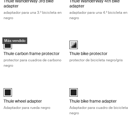
Thule WanderWay 3rd bike
Thule WanderWay 4th bike
adapter
adapter
adaptador para una 3.ª bicicleta en
adaptador para una 4.ª bicicleta en
negro
negro
Thule carbon frame protector protector para cuadros de carbono negr
Thule bike protector protector de bi
Más vendido
Thule carbon frame protector Negro (selected)
black/gray (selected)
Thule carbon frame protector
Thule bike protector
protector para cuadros de carbono
protector de bicicleta negro/gris
negro
Thule wheel adapter Adaptador para rueda negro Black
Thule bike frame adapter Adaptador 
Black (selected)
Black (selected)
Thule wheel adapter
Thule bike frame adapter
Adaptador para rueda negro
Adaptador para cuadro de bicicleta
negro
Thule cable lock candado de cable negro Black
Thule bike stacker apilador de bicic