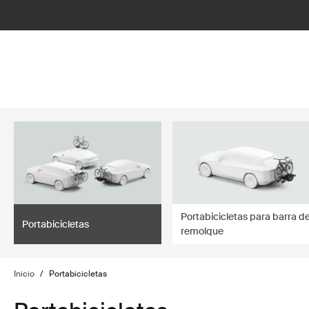
lter
filter
Portabicicletas para barra d
Portabicicletas
remolque
Inicio
/
Portabicicletas