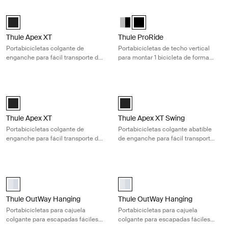
Thule Apex XT Portabicicletas colgante de enganche para fácil transpor
Thule ProRide Portabicicletas de tec
Black (selected)
Thule ProRide Aluminum/Black
Thule ProRide Negro (selecte
Thule Apex XT
Thule ProRide
Portabicicletas colgante de
Portabicicletas de techo vertical
enganche para fácil transporte de
para montar 1 bicicleta de forma
4 bicicletas
rápida y sencilla
Thule Apex XT Portabicicletas colgante de enganche para fácil transpor
Thule Apex XT Swing Portabicicletas 
Black (selected)
Thule Apex XT Swing 4 Negro (sel
Thule Apex XT
Thule Apex XT Swing
Portabicicletas colgante de
Portabicicletas colgante abatible
enganche para fácil transporte de
de enganche para fácil transporte
2 bicicletas
de 4 bicicletas
Thule OutWay Hanging Portabicicletas para cajuela colgante para esca
Thule OutWay Hanging Portabiciclet
aluminium (selected)
aluminium (selected)
Thule OutWay Hanging
Thule OutWay Hanging
Portabicicletas para cajuela
Portabicicletas para cajuela
colgante para escapadas fáciles
colgante para escapadas fáciles