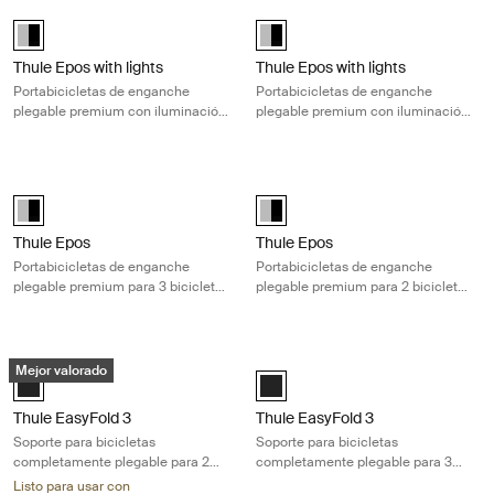
Thule Epos with lights Portabicicletas de enganche plegable premium c
Thule Epos with lights Portabicicle
Alu-Black (selected)
Alu-Black (selected)
Thule Epos with lights
Thule Epos with lights
Portabicicletas de enganche
Portabicicletas de enganche
plegable premium con iluminación
plegable premium con iluminación
para 3 bicicletas de todo tipo
para 2 bicicletas de todo tipo
Thule Epos Portabicicletas de enganche plegable premium para 3 bicic
Thule Epos Portabicicletas de enga
Alu-Black (selected)
Alu-Black (selected)
Thule Epos
Thule Epos
Portabicicletas de enganche
Portabicicletas de enganche
plegable premium para 3 bicicletas
plegable premium para 2 bicicletas
de todo tipo
de todo tipo
Thule EasyFold 3 Soporte para bicicletas completamente plegable para 
Thule EasyFold 3 Soporte para bicic
Mejor valorado
Black (selected)
Black (selected)
Thule EasyFold 3
Thule EasyFold 3
Soporte para bicicletas
Soporte para bicicletas
completamente plegable para 2
completamente plegable para 3
bicicletas, optimizado para
bicicletas, optimizado para
Listo para usar con