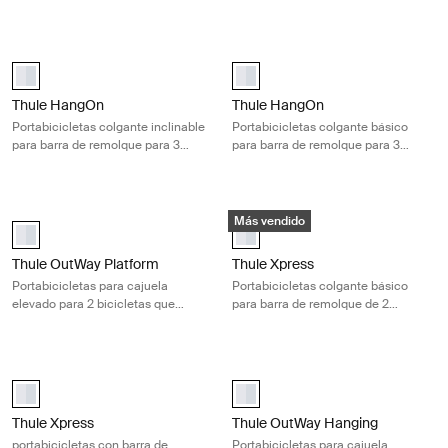
bicicletas de forma segura
bicicletas
Thule HangOn Portabicicletas colgante inclinable para barra de remolqu
Thule HangOn Portabicicletas colgan
aluminium (selected)
aluminium (selected)
Thule HangOn
Thule HangOn
Portabicicletas colgante inclinable
Portabicicletas colgante básico
para barra de remolque para 3
para barra de remolque para 3
bicicletas
bicicletas
Thule OutWay Platform Portabicicletas para cajuela elevado para 2 bici
Thule Xpress Portabicicletas colgan
Más vendido
Thule OutWay Platform 2 Aluminio (selected)
Thule Xpress 2 Aluminio (selected
Thule OutWay Platform
Thule Xpress
Portabicicletas para cajuela
Portabicicletas colgante básico
elevado para 2 bicicletas que
para barra de remolque de 2
mantiene visibles la placa y las
bicicletas para escapadas rápidas
luces
Thule Xpress portabicicletas con barra de remolque para 2 bicicletas c
Thule OutWay Hanging Portabiciclet
Thule Xpress 2 Aluminio (selected)
aluminium (selected)
Thule Xpress
Thule OutWay Hanging
portabicicletas con barra de
Portabicicletas para cajuela