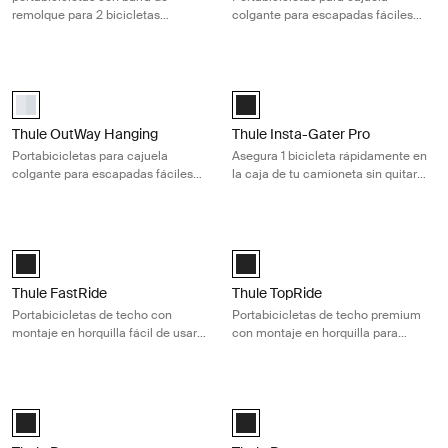
remolque para 2 bicicletas
colgante para escapadas fáciles
colgante plateado
con 2 bicicletas
Thule OutWay Hanging Portabicicletas para cajuela colgante para esca
Thule Insta-Gater Pro Asegura 1 bici
aluminium (selected)
Thule Insta-Gater Pro Negro (sele
Thule OutWay Hanging
Thule Insta-Gater Pro
Portabicicletas para cajuela
Asegura 1 bicicleta rápidamente en
colgante para escapadas fáciles
la caja de tu camioneta sin quitar
con 3 bicicletas
la rueda
Thule FastRide Portabicicletas de techo con montaje en horquilla fácil d
Thule TopRide Portabicicletas de te
Thule FastRide Negro (selected)
Thule TopRide Negro (selected)
Thule FastRide
Thule TopRide
Portabicicletas de techo con
Portabicicletas de techo premium
montaje en horquilla fácil de usar
con montaje en horquilla para
para bicicletas de liberación rápida
bicicletas con eje pasante y
liberación rápida
Thule Passage Portabicicletas de cajuela para 2 bicicletas fácil de insta
Thule Passage Portabicicletas de caju
Black (selected)
Black (selected)