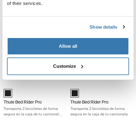
of their services.
Thule UpRide
Thule Helium Platform XT
Portabicicletas de techo vertical
Portabicicletas de enganche
para una carga rápida sin contacto
premium para 2 bicicletas con
con el cuadro
sujeción segura sin contacto con
Show details
el cuadro
Thule FreeRide Portabicicletas de techo vertical, rápido y funcional pa
Thule OutWay Platform Portabiciclet
Thule FreeRide Aluminio (selected)
Thule OutWay Platform 2 Aluminu
Allow all
Thule FreeRide
Thule OutWay Platform
Portabicicletas de techo vertical,
Portabicicletas para cajuela
rápido y funcional para un
elevado para 2 bicicletas que
Customize
transporte fácil
mantiene visibles la placa y las
luces
Thule Bed Rider Pro Transporta 2 bicicletas de forma segura en la caj
Thule Bed Rider Pro Transporta 2 bi
Black (selected)
Black (selected)
Thule Bed Rider Pro
Thule Bed Rider Pro
Transporta 2 bicicletas de forma
Transporta 2 bicicletas de forma
segura en la caja de tu camioneta
segura en la caja de tu camioneta
compacta
Thule Low Rider Pro Soporte para bicicletas con montaje en horquilla d
Thule GateMate PRO Portabicicletas