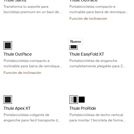
Transforma tu soporte para
Portabicicletas compacto e
bicicletas premium en un baúl de
inclinable para barra de remolque
carga trasero de 260 L
que transporta 2 bicicletas
Función de inclinación
Thule OutPace Portabicicletas compacto e inclinable para barra de rem
Thule EasyFold XT Portabicicletas d
Nuevo
Black (selected)
Thule EasyFold XT 2 Negro (selec
Thule OutPace
Thule EasyFold XT
Portabicicletas compacto e
Portabicicletas de enganche
inclinable para barra de remolque
completamente plegable para 2
que transporta 3 bicicletas
bicicletas de todo tipo
Función de inclinación
Thule Apex XT Portabicicletas colgante de enganche para fácil transpor
Thule ProRide Portabicicletas de tec
Black (selected)
Thule ProRide Aluminum/Black (s
Thule ProRide Negro
Thule Apex XT
Thule ProRide
Portabicicletas colgante de
Portabicicletas de techo vertical
enganche para fácil transporte de
para montar 1 bicicleta de forma
5 bicicletas
rápida y sencilla