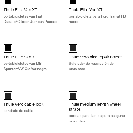
Thule Elite Van XT
Thule Elite Van XT
portabicicletas van Fiat
portabicicleta para Ford Transit H3
Ducato/Citroën Jumper/Peugeot
negro
Boxer/Ram Pro Master negro
Thule Elite Van XT portabicicletas van MB Sprinter/VW Crafter negro Bl
Thule Vero bike repair holder Sujeta
Thule Elite Van XT MB Sprinter, VW Crafter Negro (selected)
Thule Vero bike repair holder Negr
Thule Elite Van XT
Thule Vero bike repair holder
portabicicletas van MB
Sujetador de reparación de
Sprinter/VW Crafter negro
bicicletas
Thule Vero cable lock candado de cable Black
Thule medium length wheel straps co
Thule Vero cable lock Negro (selected)
Thule medium length wheel straps
Thule Vero cable lock
Thule medium length wheel
straps
candado de cable
correas para llantas para asegurar
bicicletas