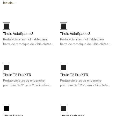
bicicletas eléctricas pesadas
bicicletas eléctricas pesadas
bicicle...
Thule VeloSpace 3 Portabicicletas inclinable para barra de remolque de 
Thule VeloSpace 3 Portabicicletas in
Black (selected)
Black (selected)
Thule VeloSpace 3
Thule VeloSpace 3
Portabicicletas inclinable para
Portabicicletas inclinable para
barra de remolque de 2 bicicletas,
barra de remolque de 3 bicicletas,
ideal para bicicletas eléctricas
ideal para bicicletas eléctricas
pesadas y bicicletas de montaña
pesadas y bicicletas de montaña
Thule T2 Pro XTR Portabicicletas de enganche premium de 2" para 2 bic
Thule T2 Pro XTR Portabicicletas de
Black (selected)
Black (selected)
Thule T2 Pro XTR
Thule T2 Pro XTR
Portabicicletas de enganche
Portabicicletas de enganche
premium de 2" para 2 bicicletas
premium de 1.25" para 2 bicicletas
eléctricas pesadas y llantas
eléctricas pesadas y llantas
anchas
anchas
Thule Santu Transforma tu soporte para bicicletas premium en un baúl 
Thule OutPace Portabicicletas compa
Thule Santu Negro (selected)
Black (selected)
Thule Santu
Thule OutPace