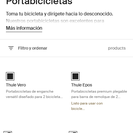
Portabicicletas
Toma tu bicicleta y dirígete hacia lo desconocido.
Nuestros portabicicletas son excelentes para
transportar todo tipo de bicicletas y bicicletas
Más información
eléctricas, siempre con estilo y seguridad.
Filtro y ordenar
products
Ir a los resultados
Thule Vero Portabicicletas de enganche versátil diseñado para 2 bicic
Thule Epos Portabicicletas premium
Thule Vero Negro (selected)
Black (selected)
Thule Vero
Thule Epos
Portabicicletas de enganche
Portabicicletas premium plegable
versátil diseñado para 2 bicicletas
para barra de remolque de 2
eléctricas pesadas
bicicletas, diseñado para
Listo para usar con
adaptarse a todo tipo de bicicletas
bicicle...
Thule Verse 2" Portabicicletas de enganche premium tipo plataforma par
Thule Verse 1.25" Portabicicletas de
Alu-Black (selected)
Alu-Black (selected)