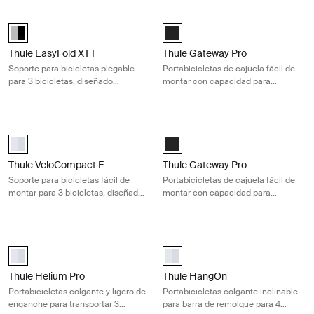
Thule EasyFold XT F Soporte para bicicletas plegable para 3 biciclet
Thule Gateway Pro Portabicicletas d
Alu-Black (selected)
Black (selected)
Thule EasyFold XT F
Thule Gateway Pro
Soporte para bicicletas plegable
Portabicicletas de cajuela fácil de
para 3 bicicletas, diseñado
montar con capacidad para
específicamente para barras de
transportar 3 bicicletas de forma
remolque FIX4BIKE
segura
Thule VeloCompact F Soporte para bicicletas fácil de montar para 3 b
Thule Gateway Pro Portabicicletas d
Thule VeloCompact F 3 13-pin Aluminio (selected)
Black (selected)
Thule VeloCompact F
Thule Gateway Pro
Soporte para bicicletas fácil de
Portabicicletas de cajuela fácil de
montar para 3 bicicletas, diseñado
montar con capacidad para
para barras de remolque FIX4BIKE
transportar 3 bicicletas de forma
segura
Thule Helium Pro Portabicicletas colgante y ligero de enganche para t
Thule HangOn Portabicicletas colgan
aluminium (selected)
aluminium (selected)
Thule Helium Pro
Thule HangOn
Portabicicletas colgante y ligero de
Portabicicletas colgante inclinable
enganche para transportar 3
para barra de remolque para 4