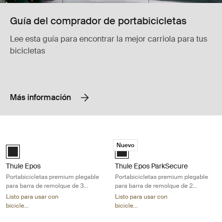
Guía del comprador de portabicicletas
Lee esta guía para encontrar la mejor carriola para tus
bicicletas
Más información
Thule Epos Portabicicletas premium plegable para barra de remolque de 
Thule Epos ParkSecure Portabicicle
Nuevo
Black (selected)
Black (selected)
Thule Epos
Thule Epos ParkSecure
Portabicicletas premium plegable
Portabicicletas premium plegable
para barra de remolque de 3
para barra de remolque de 2
bicicletas, diseñado para
bicicletas con sensores de
Listo para usar con
Listo para usar con
adaptarse a todo tipo de bicicletas
estacionamiento
bicicle...
bicicle...