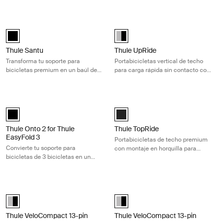
con 2 bicicletas
con 3 bicicletas
Thule Santu Transforma tu soporte para bicicletas premium en un baúl
Thule UpRide Portabicicletas vertic
Thule Santu Negro (selected)
Thule UpRide Aluminum/Black (se
Thule Santu
Thule UpRide
Transforma tu soporte para
Portabicicletas vertical de techo
bicicletas premium en un baúl de
para carga rápida sin contacto con
carga trasero de 260L
el cuadro
Thule Onto 2 for Thule EasyFold 3 Convierte tu soporte para bicicletas
Thule TopRide Portabicicletas de te
Thule Onto 2 for Thule EasyFold 3 Negro (selected)
Thule TopRide Negro (selected)
Thule Onto 2 for Thule
Thule TopRide
EasyFold 3
Portabicicletas de techo premium
Convierte tu soporte para
con montaje en horquilla para
bicicletas de 3 bicicletas en un
bicicletas con eje pasante y cierre
espacioso portaequipajes de carga
rápido
trasero de 300L
Thule VeloCompact 13-pin Soporte para bicicletas ligero y compacto pa
Thule VeloCompact 13-pin Soporte pa
Alu-Black (selected)
Alu-Black (selected)
Thule VeloCompact 13-pin
Thule VeloCompact 13-pin