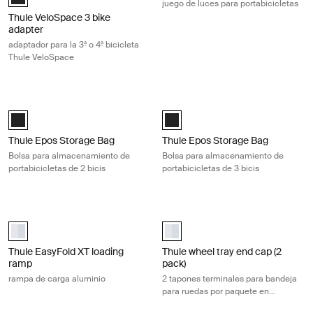
juego de luces para portabicicletas
Thule VeloSpace 3 bike
adapter
adaptador para la 3ª o 4ª bicicleta
Thule VeloSpace
Thule Epos Storage Bag Bolsa para almacenamiento de portabicicletas 
Thule Epos Storage Bag Bolsa para 
Black (selected)
Black (selected)
Thule Epos Storage Bag
Thule Epos Storage Bag
Bolsa para almacenamiento de
Bolsa para almacenamiento de
portabicicletas de 2 bicis
portabicicletas de 3 bicis
Thule EasyFold XT loading ramp rampa de carga aluminio Aluminum
Thule wheel tray end cap (2 pack) 
Thule EasyFold XT loading ramp Aluminio (selected)
aluminium (selected)
Thule EasyFold XT loading
Thule wheel tray end cap (2
ramp
pack)
rampa de carga aluminio
2 tapones terminales para bandeja
para ruedas por paquete en
aluminio