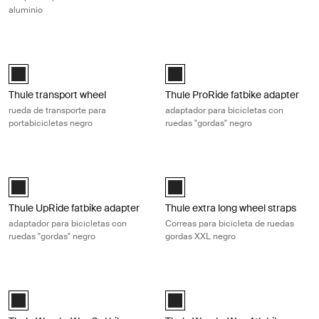
aluminio
Thule transport wheel rueda de transporte para portabicicletas negro B
Thule ProRide fatbike adapter adapt
Thule transport wheel Negro (selected)
Thule ProRide fatbike adapter Neg
Thule transport wheel
Thule ProRide fatbike adapter
rueda de transporte para
adaptador para bicicletas con
portabicicletas negro
ruedas "gordas" negro
Thule UpRide fatbike adapter adaptador para bicicletas con ruedas "go
Thule extra long wheel straps Corre
Thule UpRide fatbike adapter Negro (selected)
Black (selected)
Thule UpRide fatbike adapter
Thule extra long wheel straps
adaptador para bicicletas con
Correas para bicicleta de ruedas
ruedas "gordas" negro
gordas XXL negro
Thule WanderWay 3rd bike adapter adaptador para una 3.ª bicicleta en
Thule WanderWay 4th bike adapter ad
Thule WanderWay 3rd bike adapter Negro (selected)
Thule WanderWay 4th bike adapte