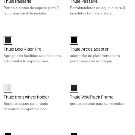
Thule Passage
Thule Passage
Portabicicletas de cajuela para 2
Portabicicletas de cajuela para 3
bicicletas fácil de instalar
bicicletas fácil de instalar
Thule Bed Rider Pro Agrega con facilidad una bicicleta adicional a tu s
Thule Arcos adapter adaptador de p
Thule Bed Rider Pro Add-On Block Negro (selected)
Thule Arcos adapter Negro (selec
Thule Bed Rider Pro
Thule Arcos adapter
Agrega con facilidad una bicicleta
adaptador de plataforma para
adicional a tu soporte para
portacargas de remolque
bicicletas de caja de camioneta
Thule front wheel holder Soporte seguro para rueda delantera compatib
Thule VeloTrack Frame portabicicle
Thule Front Wheel Holder Aluminio (selected)
Thule VeloTrack Negro (selected)
Thule front wheel holder
Thule VeloTrack Frame
Soporte seguro para rueda
portabicicletas para camionetas
delantera compatible con
portaequipajes de techo para un
transporte fácil
Thule Elite Van XT portabicicletas van Fiat Ducato/Citroën Jumper/P
Thule Elite Van XT portabicicleta pa
Thule Elite Van XT bike rack for vans Fiat Ducato, Citroën Jumper, 
Thule Elite Van XT Ford Transit H