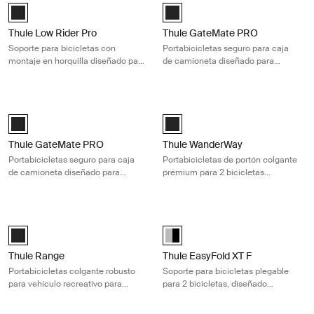
Thule Low Rider Pro Negro (selected)
Black (selected)
Thule Low Rider Pro
Thule GateMate PRO
Soporte para bicicletas con
Portabicicletas seguro para caja
montaje en horquilla diseñado para
de camioneta diseñado para
la caja de tu camioneta
proteger hasta 7 bicicletas
Thule GateMate PRO Portabicicletas seguro para caja de camioneta dis
Thule WanderWay Portabicicletas de
Black (selected)
Thule WanderWay Negro (selecte
Thule GateMate PRO
Thule WanderWay
Portabicicletas seguro para caja
Portabicicletas de portón colgante
de camioneta diseñado para
prémium para 2 bicicletas
proteger hasta 8 bicicletas
específicamente diseñado para
Volkswagen T6
Thule Range Portabicicletas colgante robusto para vehículo recreativo 
Thule EasyFold XT F Soporte para b
Thule Range Negro (selected)
Alu-Black (selected)
Thule Range
Thule EasyFold XT F
Portabicicletas colgante robusto
Soporte para bicicletas plegable
para vehículo recreativo para
para 2 bicicletas, diseñado
transportar 4 bicicletas de forma
específicamente para barras de
segura
remolque FIX4BIKE