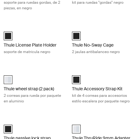
soporte para ruedas gordas, de 2
kit para ruedas "gordas" negro
piezas, en negro
Thule License Plate Holder soporte de matrícula negro Black
Thule No-Sway Cage 2 jaulas antiba
Thule License Plate Holder Negro (selected)
Black (selected)
Thule License Plate Holder
Thule No-Sway Cage
soporte de matrícula negro
2 jaulas antibalanceo negro
Thule wheel strap (2 pack) 2 correas para rueda por paquete en alumi
Thule Accessory Strap Kit kit de 4 c
aluminium (selected)
Thule Accessory Strap Kit Negro (
Thule wheel strap (2 pack)
Thule Accessory Strap Kit
2 correas para rueda por paquete
kit de 4 correas para accesorios
en aluminio
estilo escalera por paquete negro
Thule passive lock strap correa de bloqueo pasivo para 1 paquete negro
Thule ThruRide 9mm Adapter adapt
Thule passive lock strap Negro (selected)
aluminium (selected)
Thule passive lock strap
Thule ThruRide 9mm Adapter