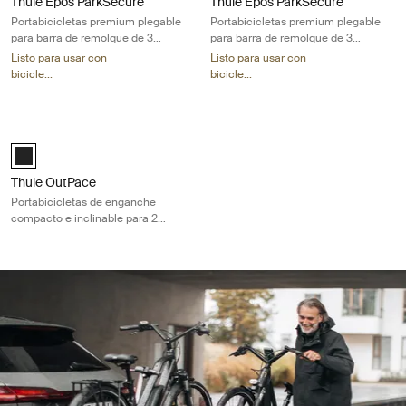
Thule Epos ParkSecure
Thule Epos ParkSecure
Portabicicletas premium plegable
Portabicicletas premium plegable
para barra de remolque de 3
para barra de remolque de 3
bicicletas con sensores de
bicicletas con sensores de
Listo para usar con
Listo para usar con
estacionamiento
estacionamiento
bicicle...
bicicle...
Thule OutPace Portabicicletas de enganche compacto e inclinable para
Black (selected)
Thule OutPace
Portabicicletas de enganche
compacto e inclinable para 2
bicicletas