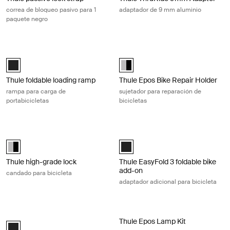
correa de bloqueo pasivo para 1
adaptador de 9 mm aluminio
paquete negro
Thule foldable loading ramp rampa para carga de portabicicletas Black
Thule Epos Bike Repair Holder sujet
Thule foldable loading ramp Negro (selected)
Thule Epos Bike Repair Holder Al
Thule foldable loading ramp
Thule Epos Bike Repair Holder
rampa para carga de
sujetador para reparación de
portabicicletas
bicicletas
Thule high-grade lock candado para bicicleta Aluminum/black
Thule EasyFold 3 foldable bike add-o
Thule High-Grade Lock Aluminum/Black (selected)
Thule EasyFold 3 foldable bike ad
Thule high-grade lock
Thule EasyFold 3 foldable bike
add-on
candado para bicicleta
adaptador adicional para bicicleta
Thule VeloSpace 3 bike adapter adaptador para la 3ª o 4ª bicicleta Thu
Thule Epos Lamp Kit juego de luces 
Thule Epos Lamp Kit
Thule VeloSpace 3 bike adapter Negro (selected)