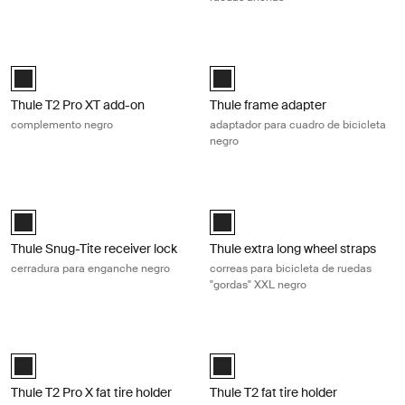
Thule T2 Pro XT add-on complemento negro Black
Thule frame adapter adaptador para
Thule T2 Pro XT Add-On Negro (selected)
Black (selected)
Thule T2 Pro XT add-on
Thule frame adapter
complemento negro
adaptador para cuadro de bicicleta
negro
Thule Snug-Tite receiver lock cerradura para enganche negro Black
Thule extra long wheel straps correa
Black (selected)
Black (selected)
Thule Snug-Tite receiver lock
Thule extra long wheel straps
cerradura para enganche negro
correas para bicicleta de ruedas
"gordas" XXL negro
Thule T2 Pro X fat tire holder soporte para ruedas gordas, de 2 piezas, 
Thule T2 fat tire holder kit para rue
Black (selected)
Black (selected)
Thule T2 Pro X fat tire holder
Thule T2 fat tire holder