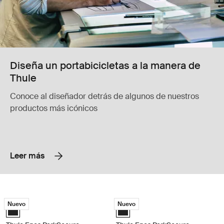
Diseña un portabicicletas a la manera de
Thule
Conoce al diseñador detrás de algunos de nuestros
productos más icónicos
Leer más
Thule Epos ParkSecure Portabicicletas premium plegable para barra d
Thule Epos ParkSecure Portabicicle
Nuevo
Nuevo
Black (selected)
Black (selected)