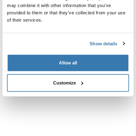
may combine it with other information that you’ve
provided to them or that they’ve collected from your use
of their services.
Todas las características
Toggle features
Show details
Especificaciones técnicas
Toggle techspec
Allow all
Instrucciones
Toggle guides and instructions
Customize