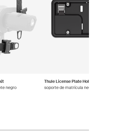
kit
Thule License Plate Holder
ete negro
soporte de matrícula negro