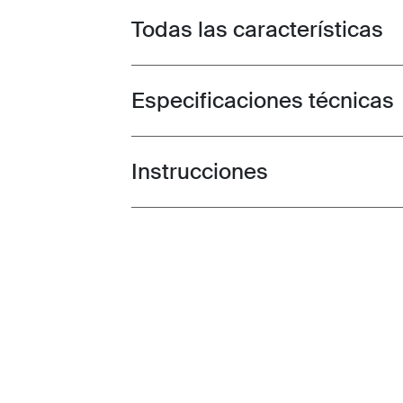
Todas las características
Toggle features
Especificaciones técnicas
Toggle techspec
Instrucciones
Toggle guides and instructions