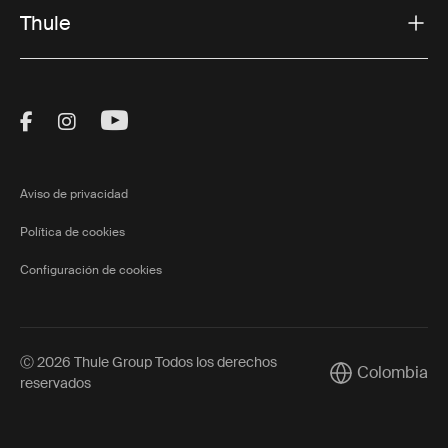
Thule
Visit Thule on Facebook (external link)
Visit Thule on Instagram (external link)
Visit Thule on Youtube (external lin
Aviso de privacidad
Política de cookies
Configuración de cookies
Ⓒ 2026 Thule Group Todos los derechos
Colombia
Current market/
reservados