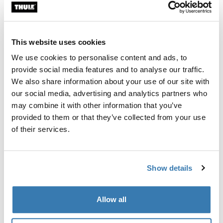
Garantía Thule
Encontrar en tienda
This website uses cookies
We use cookies to personalise content and ads, to
provide social media features and to analyse our traffic.
Candado para bicicleta de 12 mm de acero trenzado
We also share information about your use of our site with
robusto proporciona un elemento disuasorio de
our social media, advertising and analytics partners who
seguridad y te permite asegurar tus bicicletas al
may combine it with other information that you’ve
portabicicletas y tu portabicicletas al auto (candados
provided to them or that they’ve collected from your use
incluidos). La funda totalmente recubierta de goma
of their services.
protege las bicicletas del contacto con el cable cuando
está en uso.
Show details
Allow all
Especificaciones técnicas
Toggle techspec