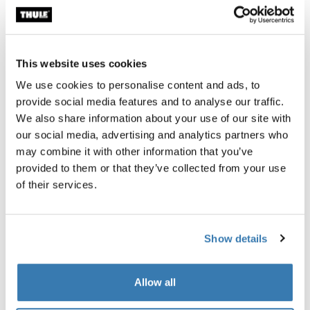
This website uses cookies
We use cookies to personalise content and ads, to
Thule Chasm: Para todo tipo de exploraciones
provide social media features and to analyse our traffic.
Leer más
We also share information about your use of our site with
our social media, advertising and analytics partners who
may combine it with other information that you’ve
provided to them or that they’ve collected from your use
of their services.
Show details
Allow all
Thule RoundTrip: Protección y comodidad todo en
uno