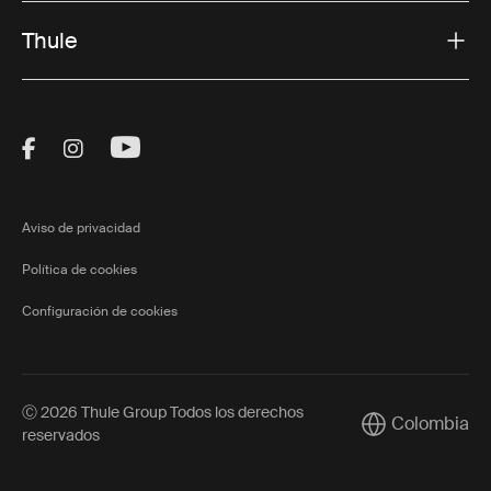
Thule
Visit Thule on Facebook (external link)
Visit Thule on Instagram (external link)
Visit Thule on Youtube (external lin
Aviso de privacidad
Política de cookies
Configuración de cookies
Ⓒ 2026 Thule Group Todos los derechos
Colombia
Current market/
reservados