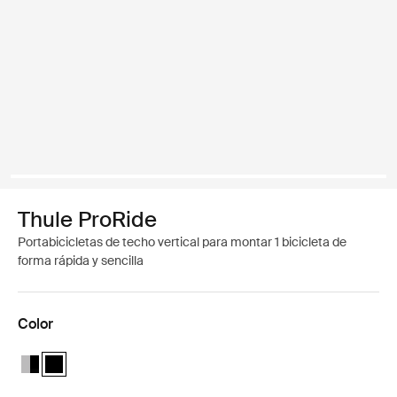
Thule ProRide
Portabicicletas de techo vertical para montar 1 bicicleta de
forma rápida y sencilla
Color
Thule ProRide Aluminum/Black
Thule ProRide Negro (selected)