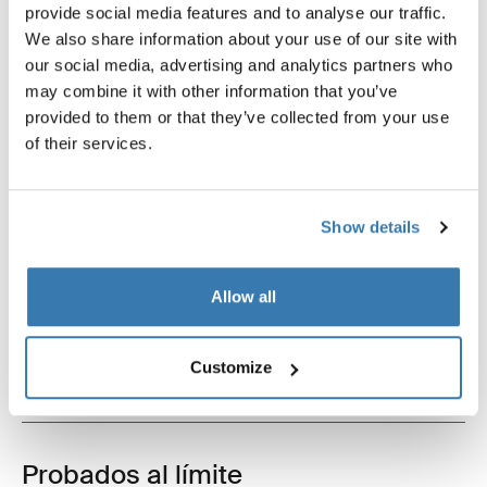
Thule carbon frame protector
Thule t-track adapter 889-1
provide social media features and to analyse our traffic.
protector para cuadros de carbono
adaptador de guía en t 889-1
We also share information about your use of our site with
negro
negro
our social media, advertising and analytics partners who
may combine it with other information that you’ve
provided to them or that they’ve collected from your use
of their services.
Descripción del producto
Toggle overview
Show details
Todas las características
Toggle features
Allow all
Especificaciones técnicas
Toggle techspec
Customize
Instrucciones
Toggle guides and instructions
Probados al límite