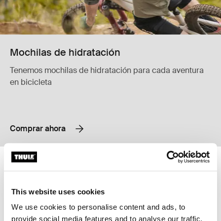
Mochilas de hidratación
Tenemos mochilas de hidratación para cada aventura
en bicicleta
Comprar ahora
Thule RoundTrip Transition Maletas duras para transportar bicicletas n
Thule RoundTrip extra long frame str
Más vendido
Thule RoundTrip Transition Negro (selected)
Thule RoundTrip extra long frame 
This website uses cookies
Thule RoundTrip Transition
Thule RoundTrip extra long
frame strap
We use cookies to personalise content and ads, to
Maletas duras para transportar
Correa extra larga para la
bicicletas negras
provide social media features and to analyse our traffic.