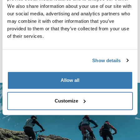
estructura del portaequipaje negra
Comparar producto
We also share information about your use of our site with
Comparar producto
our social media, advertising and analytics partners who
may combine it with other information that you’ve
provided to them or that they’ve collected from your use
Thule RoundTrip Pro storage sleeve Funda de almacenamiento negra B
Thule RoundTrip Pro storage sleeve Negro (selected)
of their services.
Thule RoundTrip Pro storage
sleeve
Funda de almacenamiento negra
Show details
Comparar producto
Allow all
Customize