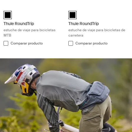
Thule RoundTrip estuche de viaje para bicicletas MTB Black
Thule RoundTrip estuche de viaje par
Thule RoundTrip MTB bike case Negro (selected)
Thule RoundTrip road bike case N
Thule RoundTrip
Thule RoundTrip
estuche de viaje para bicicletas
estuche de viaje para bicicletas de
MTB
carretera
Comparar producto
Comparar producto