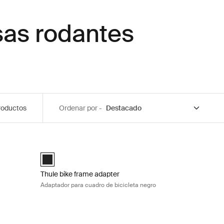
sas rodantes
roductos
Ordenar por -
 rueda negro Black
Thule bike frame adapter Adaptador para cuadro de bicicl
Black (selected)
Thule bike frame adapter
Adaptador para cuadro de bicicleta negro