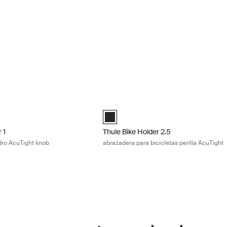
r 1 abrazadera de cuadro AcuTight knob Black
Thule Bike Holder 2.5 abrazadera para b
r 1 with AcuTight Knob Antracita (selected)
Thule Bike Holder 2.5 with AcuTight Kn
 1
Thule Bike Holder 2.5
dro AcuTight knob
abrazadera para bicicletas perilla AcuTight