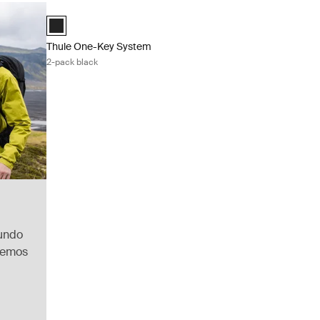
Thule One-Key System 2-pack black Black
Black (selected)
Thule One-Key System
2-pack black
mundo
remos