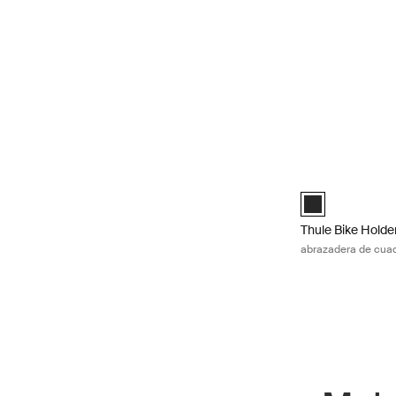
Thule Bike Holde
Thule Bike Holde
Thule Bike Holder
abrazadera de cua