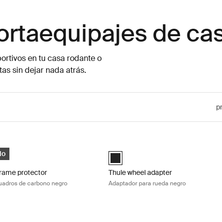
ortaequipajes de ca
ortivos en tu casa rodante o
as sin dejar nada atrás.
p
frame protector protector para cuadros de carbono negro Black
Thule wheel adapter Adaptador para
frame protector Negro (selected)
Black (selected)
do
frame protector
Thule wheel adapter
cuadros de carbono negro
Adaptador para rueda negro