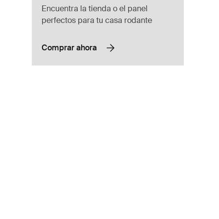
Encuentra la tienda o el panel
perfectos para tu casa rodante
Comprar ahora
icicletas perilla AcuTight Black
ob Antracita (selected)