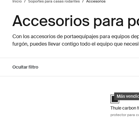
Inicio
/
Soportes para casas rodantes
/
Accesorios
Accesorios para p
Con los accesorios de portaequipajes para equipos dep
furgón, puedes llevar contigo todo el equipo que necesit
Ocultar filtro
Ir a los resultados
Thule carbon 
Thule carbon 
Más vendi
Thule carbon 
protector para 