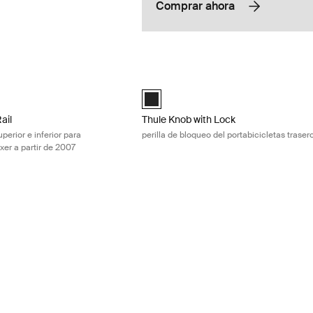
Comprar ahora
il rieles de montaje superior e inferior para Ducato/Jumper/Boxer a pa
Thule Knob with Lock perilla de bloque
Rail | Top + Bottom Black (Ducato/Jumper/Boxer from 2007 onwards) Ne
Black (selected)
ail
Thule Knob with Lock
perior e inferior para
perilla de bloqueo del portabicicletas trase
er a partir de 2007