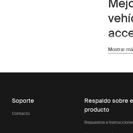
Mejo
vehí
acce
Los accesor
Mostrar má
los bastido
estabilida
adicional, 
experienci
vehículos r
y organizad
Soporte
Respaldo sobre e
Los 
producto
Contacto
Repuestos e instruccione
en c