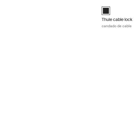
Thule cable lock
Thule cable lock
Thule cable lock
candado de cable