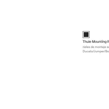
Thule Mounting Ra
Thule Mounting 
Thule Mounting R
rieles de montaje su
Ducato/Jumper/Box