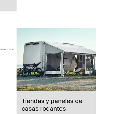
rtir de 2007 Black
o del portabicicletas trasero montado Black
gro (selected)
ro montado
Tiendas y paneles de
casas rodantes