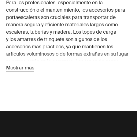
Para los profesionales, especialmente en la
construcción o el mantenimiento, los accesorios para
portaescaleras son cruciales para transportar de
manera segura y eficiente materiales largos como
escaleras, tuberías y madera. Los topes de carga
y los amarres de trinquete son algunos de los
accesorios más prácticos, ya que mantienen los
artículos voluminosos o de formas extrañas en su lugar
mientras están en la carretera. Los topes de carga
Mostrar más
ajustables le permiten personalizar su portaequipajes
para diferentes tamaños de escaleras o equipos, lo que
garantiza la máxima flexibilidad.
La incorporación de accesorios para portaequipajes
para camiones, como soportes de esquina
o cajas de herramientas, también puede facilitar el
trabajo al proporcionar soluciones de almacenamiento
convenientes, manteniendo el equipo organizado y