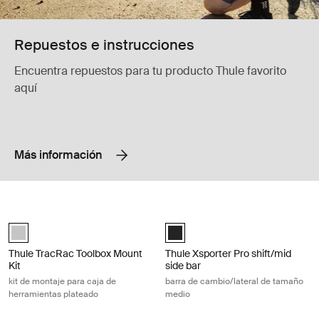
Repuestos e instrucciones
Encuentra repuestos para tu producto Thule favorito
aquí
Más información
Thule TracRac Toolbox Mount Kit kit de montaje para caja de herramien
Thule Xsporter Pro shift/mid side b
Silver (selected)
Black (selected)
Thule TracRac Toolbox Mount
Thule Xsporter Pro shift/mid
Kit
side bar
kit de montaje para caja de
barra de cambio/lateral de tamaño
herramientas plateado
medio