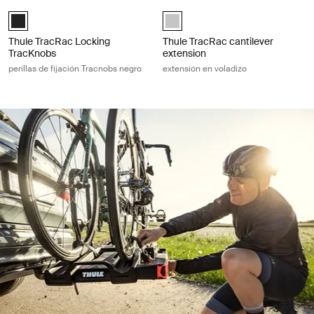
Thule TracRac Locking TracKnobs perillas de fijación Tracnobs negro B
Thule TracRac cantilever extension e
Black (selected)
Thule TracRac cantilever extensio
Thule TracRac Locking
Thule TracRac cantilever
TracKnobs
extension
perillas de fijación Tracnobs negro
extensión en voladizo