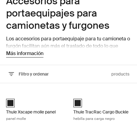
Accesorios para
portaequipajes para
camionetas y furgones
Los accesorios para portaequipaje para tu camioneta o
furgón facilitan aún más el traslado de todo lo que
necesitas llevar contigo.
Más información
Filtro y ordenar
products
Ir a los resultados
Thule Xscape molle panel panel molle Black
Thule TracRac Cargo Buckle hebill
Black (selected)
Black (selected)
Thule Xscape molle panel
Thule TracRac Cargo Buckle
panel molle
hebilla para carga negro