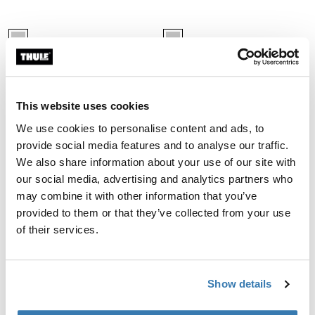
Thule TracRac TracONE Accessory Mount Kit - Toyota Tacoma 2005-201
Thule TracRac TracONE Accessory M
Silver (selected)
Silver (selected)
Thule TracRac TracONE
Thule TracRac TracONE
Accessory Mount Kit - Toyota
Accessory Mount Kit with
Tacoma 2005-2015
Toolbox Mount - Toyota
Tacoma 2005-2015
kit de montaje de accesorios para
This website uses cookies
kit de montaje de accesorios con
Toyota Tacoma 05-15 plateado
montaje para caja de herramientas
We use cookies to personalise content and ads, to
para Toyota Tacoma 05-15
provide social media features and to analyse our traffic.
plateado
We also share information about your use of our site with
Thule TracRac TracONE Accessory Mount Kit with Toolbox Mount - Toy
Thule TracRac SR Base Rail riel bás
Silver (selected)
Black (selected)
our social media, advertising and analytics partners who
may combine it with other information that you’ve
Thule TracRac TracONE
Thule TracRac SR Base Rail
provided to them or that they’ve collected from your use
Accessory Mount Kit with
riel básico
of their services.
Toolbox Mount - Toyota
Tacoma 2016-2023
kit de montaje de accesorios con
montaje para caja de herramientas
Show details
para Toyota Tacoma 16- plateado