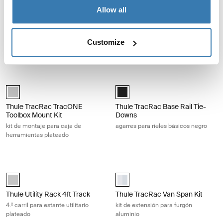
Thule TracRac SR overhead rack portaequipajes superior de tamaño Si
Thule Xsporter Pro Shift Overhead 
Thule TracRac SR overhead rack compact silver Plata (selected)
Thule Xsporter Pro Shift Overhea
Allow all
Thule TracRac SR overhead
Thule Xsporter Pro Shift
rack
Overhead Rack
Customize
portaequipajes superior de tamaño
portaequipajes superior de tamaño
Thule TracRac TracONE Toolbox Mount Kit kit de montaje para caja de 
Thule TracRac Base Rail Tie-Downs a
Silver (selected)
Black (selected)
Thule TracRac TracONE
Thule TracRac Base Rail Tie-
Toolbox Mount Kit
Downs
kit de montaje para caja de
agarres para rieles básicos negro
herramientas plateado
Thule Utility Rack 4ft Track 4.º carril para estante utilitario plateado Silv
Thule TracRac Van Span Kit kit de 
Silver (selected)
aluminium (selected)
Thule Utility Rack 4ft Track
Thule TracRac Van Span Kit
4.º carril para estante utilitario
kit de extensión para furgón
plateado
aluminio