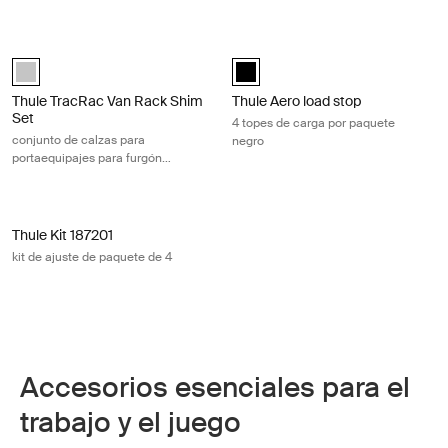
Thule TracRac Van Rack Shim Set conjunto de calzas para portaequipaj
Thule Aero load stop 4 topes de car
Silver (selected)
Thule Aero load stop Negro (selec
Thule TracRac Van Rack Shim
Thule Aero load stop
Set
4 topes de carga por paquete
conjunto de calzas para
negro
portaequipajes para furgón
plateado
Thule Kit 187201 kit de ajuste de paquete de 4
Thule Kit 187201
kit de ajuste de paquete de 4
Accesorios esenciales para el
trabajo y el juego