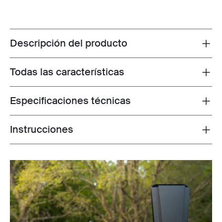
Descripción del producto
Toggle overview
Todas las características
Toggle features
Especificaciones técnicas
Toggle techspec
Instrucciones
Toggle guides and instructions