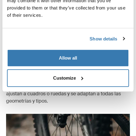
may combine it with other information that you’ve
provided to them or that they’ve collected from your use
of their services.
Show details
Allow all
Carga de bicicletas sin esfuerzo
Customize
Carga y descarga bicicletas en cualquier orden. Brazos
telescópicos con correas reforzadas de acero se
ajustan a cuadros o ruedas y se adaptan a todas las
geometrías y tipos.