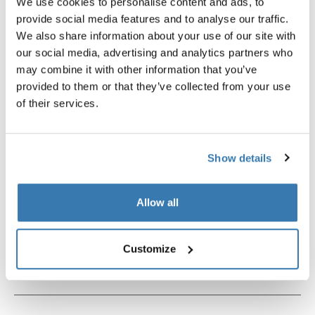
We use cookies to personalise content and ads, to
provide social media features and to analyse our traffic.
We also share information about your use of our site with
Thule License Plate Holder
Thule Cable Lock
our social media, advertising and analytics partners who
soporte de matrícula negro
candado de cable en negro
may combine it with other information that you’ve
provided to them or that they’ve collected from your use
of their services.
Descripción del producto
Toggle overview
Show details
Todas las características
Toggle features
Allow all
Especificaciones técnicas
Toggle techspec
Customize
Instrucciones
Toggle guides and instructions