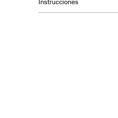
Instrucciones
Toggle guides and instructions