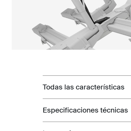
Todas las características
Toggle features
Especificaciones técnicas
Toggle techspec