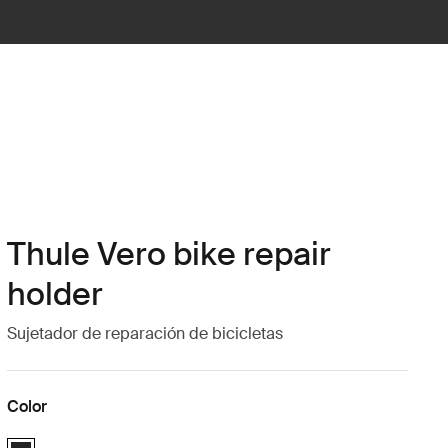
Thule Vero bike repair
holder
Sujetador de reparación de bicicletas
Color
Thule Vero bike repair holder Negro (selected)