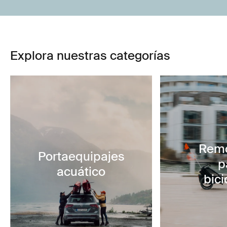
Explora nuestras categorías
Rem
Portaequipajes
p
acuático
bici