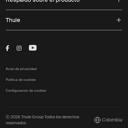
Thule
Visit Thule on Facebook (external link)
Visit Thule on Instagram (external link)
Visit Thule on Youtube (external lin
Aviso de privacidad
Política de cookies
Configuración de cookies
Ⓒ 2026 Thule Group Todos los derechos
Colombia
Current market/
reservados