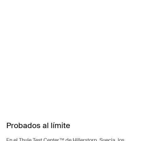
Probados al límite
En el Thule Test Center™ de Hillerstorp, Suecia, los