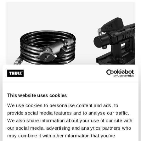
This website uses cookies
Thule Cable Lock
Thule Bed Rider Pro
We use cookies to personalise content and ads, to
candado de cable en negro
bloque complementario negr
provide social media features and to analyse our traffic.
We also share information about your use of our site with
our social media, advertising and analytics partners who
may combine it with other information that you’ve