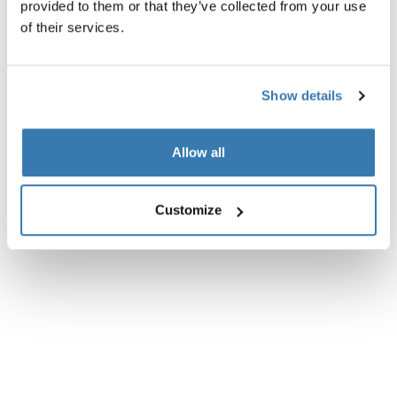
provided to them or that they’ve collected from your use
of their services.
Todas las características
Toggle features
Especificaciones técnicas
Toggle techspec
Show details
Instrucciones
Toggle guides and instructions
Allow all
Customize