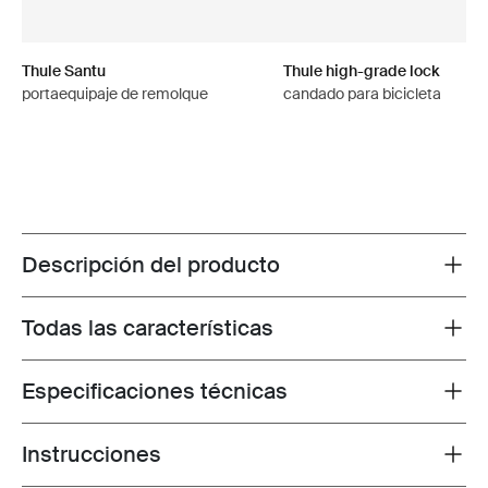
Thule Santu
Thule high-grade lock
portaequipaje de remolque
candado para bicicleta
Descripción del producto
Toggle overview
Todas las características
Toggle features
Especificaciones técnicas
Toggle techspec
Instrucciones
Toggle guides and instructions