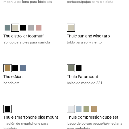
mochila de lona para bicicleta
portaequipajes para bicicleta
Thule stroller footmuff abrigo para pies para carriola Soft beige
Thule sun and wind tarp toldo para so
Thule stroller footmuff Azul medio
Thule stroller footmuff Soft Beige (selected)
Thule stroller footmuff Negro
Thule stroller footmuff Gray Melange
Thule stroller footmuff Misty Rose
Thule sun and wind tarp Soft Beige
Thule stroller footmuff
Thule sun and wind tarp
abrigo para pies para carriola
toldo para sol y viento
Thule Aion bandolera Nutria brown
Thule Paramount bolso de mano de 2
Thule Aion sling bag Nutria brown (selected)
Thule Aion sling bag Negro
Thule Aion sling bag Pizarra oscura
Thule Paramount tote 22L Verde s
Thule Paramount tote 22L N
Thule Aion
Thule Paramount
bandolera
bolso de mano de 22 L
Thule smartphone bike mount fijación de smartphone para bicicleta Bl
Thule compression cube set juego 
Thule smartphone bike mount Negro (selected)
Thule compression cube set Blanc
Thule compression cube set 
Thule compression cube 
Thule compression c
Thule smartphone bike mount
Thule compression cube set
fijación de smartphone para
juego de bolsas pequeña/mediana
bicicleta
para embalaje