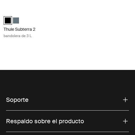
Thule Subterra 2 bandolera de 3 L Black
Thule Subterra sling bag Negro (selected)
Thule Subterra sling bag Pizarra oscura
Thule Subterra 2
bandolera de 3 L
Soporte
Respaldo sobre el producto