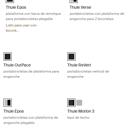
Thule Epos
Thule Verse
plataforma con barra de remolque
portabicicletas con plataforma de
para portabicicletas plegable
enganche para 2 bicicletas
Listo para usar con
bicicle...
Thule OutPace portabicicletas de plataforma para enganche Black
Thule ReVert portabicicletas vertic
Black (selected)
Black (selected)
Thule OutPace
Thule ReVert
portabicicletas de plataforma para
portabicicletas vertical de
enganche
enganche
Thule Epos portabicicletas con plataforma de enganche plegable Alu
Thule Motion 3 baúl de techo Black 
Alu-Black (selected)
Thule Motion 3 XL Black Glossy (s
Thule Motion 3 XL Titan Glos
Thule Epos
Thule Motion 3
portabicicletas con plataforma de
baúl de techo
enganche plegable