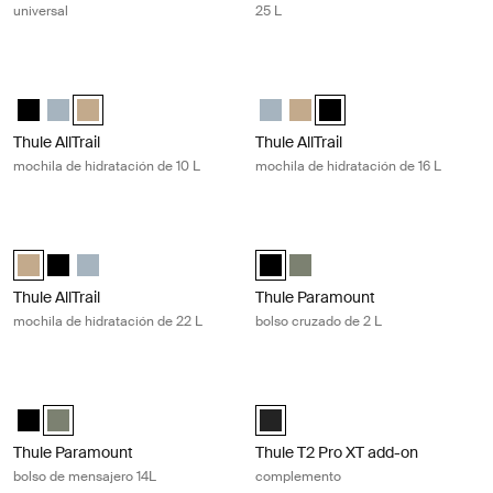
universal
25 L
Thule AllTrail mochila de hidratación de 10 L Faded khaki
Thule AllTrail mochila de hidratación
Thule AllTrail Hydration Pack 10L Negro
Thule AllTrail Hydration Pack 10L Azul de estanque
Thule AllTrail Hydration Pack 10L Caqui claro (selected)
Thule AllTrail Daypack 16L Azul d
Thule AllTrail Daypack 16L Ca
Thule AllTrail Daypack 16
Thule AllTrail
Thule AllTrail
mochila de hidratación de 10 L
mochila de hidratación de 16 L
Thule AllTrail mochila de hidratación de 22 L Faded khaki
Thule Paramount bolso cruzado de 2
Thule AllTrail Daypack 22L Caqui claro (selected)
Thule AllTrail Daypack 22L Negro
Thule AllTrail Daypack 22L Azul de estanque
Thule Paramount crossbody 2L Ne
Thule Paramount crossbody 
Thule AllTrail
Thule Paramount
mochila de hidratación de 22 L
bolso cruzado de 2 L
Thule Paramount bolso de mensajero 14L Soft green
Thule T2 Pro XT add-on complemen
Thule Paramount messenger 14L Negro
Thule Paramount messenger 14L Verde suave (selected)
Thule T2 Pro XT Add-On Negro (se
Thule Paramount
Thule T2 Pro XT add-on
bolso de mensajero 14L
complemento