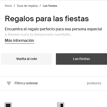
Inicio
/
Guía de regalos
/
Las fiestas
Regalos para las fiestas
Encuentra el regalo perfecto para esa persona especial
a tiempo para la temporada navideña.
Más información
Vuelta al cole
Las fiestas
Filtro y ordenar
products
Ir a los resultados
Thule Epos plataforma con barra de remolque para portabicicletas pl
Thule Verse portabicicletas con pl
Black (selected)
Alu-Black (selected)