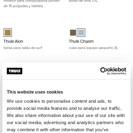
maletín para computadora portátil
bolso de lona 70L
de 16 pulgadas y tableta
Thule Aion bolsa para tabla de surf Nutria brown
Thule Chasm cubo para equipo peq
Thule Aion surfboard bag Nutria brown (selected)
Thule Chasm small gear cube Ca
Thule Chasm small gear cube 
Thule Aion
Thule Chasm
bolsa para tabla de surf
cubo para equipo pequeño 3L
Thule levelers niveladores de parque negro Black
Thule Crossover 2 maleta de mano c
Black (selected)
Thule Crossover 2 convertible carr
Thule levelers
Thule Crossover 2
niveladores de parque negro
maleta de mano convertible
This website uses cookies
We use cookies to personalise content and ads, to
provide social media features and to analyse our traffic.
Thule bassinet moisés Black
Thule Pack 'n Pedal canasta para bic
Thule bassinet Taupe velado
Thule bassinet Pizarra oscura
Thule bassinet Azul medio
Thule bassinet Soft Beige
Thule bassinet Negro (selected)
Thule Pack 'n Pedal bike basket N
We also share information about your use of our site with
our social media, advertising and analytics partners who
Thule bassinet
Thule Pack 'n Pedal
may combine it with other information that you’ve
moisés
canasta para bicicleta negra