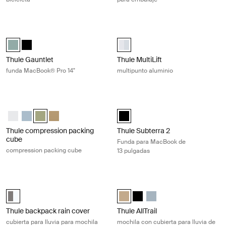
Thule Gauntlet funda MacBook® Pro 14" Hazy green
Thule MultiLift multipunto aluminio
Thule Gauntlet MacBook® Pro Sleeve 14" Verde brumoso (selected)
Thule Gauntlet MacBook® Pro Sleeve 14" Negro
Thule MultiLift Aluminio (selected)
Thule Gauntlet
Thule MultiLift
funda MacBook® Pro 14"
multipunto aluminio
Thule compression packing cube compression packing cube Soft gree
Thule Subterra 2 Funda para MacBoo
Thule compression packing cube small Blanco
Thule compression packing cube small Gris estanque
Thule compression packing cube small Verde suave (selecte
Thule compression packing cube Beige suave
Thule Subterra MacBook sleeve 13
Thule compression packing
Thule Subterra 2
cube
Funda para MacBook de
compression packing cube
13 pulgadas
Thule backpack rain cover cubierta para lluvia para mochila universal Si
Thule AllTrail mochila con cubierta p
Thule backpack rain cover Plata (selected)
Thule AllTrail Daypack 25L Caqui c
Thule AllTrail Daypack 25L N
Thule AllTrail Daypack 2
Thule backpack rain cover
Thule AllTrail
cubierta para lluvia para mochila
mochila con cubierta para lluvia de