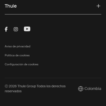
Thule
Visit Thule on Facebook (external link)
Visit Thule on Instagram (external link)
Visit Thule on Youtube (external lin
Aviso de privacidad
Política de cookies
Configuración de cookies
Ⓒ 2026 Thule Group Todos los derechos
Colombia
Current market/
reservados