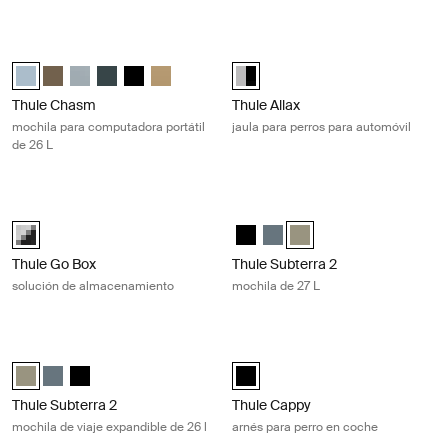
Thule Chasm mochila para computadora portátil de 26 L Pond gray
Thule Allax jaula para perros para 
Thule Chasm backpack 26L Gris estanque (selected)
Thule Chasm backpack 26L Caqui oscuro
Thule Chasm backpack 26L Azul suave
Thule Chasm backpack 26L Azul oscuro
Thule Chasm backpack 26L Negro
Thule Chasm backpack 26L Beige suave
Alu-Black (selected)
Thule Chasm
Thule Allax
mochila para computadora portátil
jaula para perros para automóvil
de 26 L
Thule Go Box solución de almacenamiento Black/gray
Thule Subterra 2 mochila de 27 L Vet
black/gray (selected)
Thule Subterra backpack 27L Ne
Thule Subterra backpack 27L
Thule Subterra backpack 2
Thule Go Box
Thule Subterra 2
solución de almacenamiento
mochila de 27 L
Thule Subterra 2 mochila de viaje expandible de 26 l Vetiver gray
Thule Cappy arnés para perro en co
Thule Subterra travel backpack 26L Gris vetiver (selected)
Thule Subterra travel backpack 26L Pizarra oscura
Thule Subterra travel backpack 26L Negro
Thule Cappy Negro (selected)
Thule Subterra 2
Thule Cappy
mochila de viaje expandible de 26 l
arnés para perro en coche