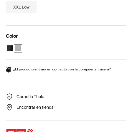
XXL Low
Color
Thule Motion 3 XL Black Glossy
Thule Motion 3 XL Titan Glossy (selected)
¿El producto entrará en contacto con la compuerta trasera?
Garantía Thule
Encontrar en tienda