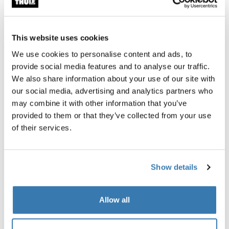
This website uses cookies
We use cookies to personalise content and ads, to
provide social media features and to analyse our traffic.
We also share information about your use of our site with
Thule GoPack duffel set
Thule Motion 3 box liner XL/
our social media, advertising and analytics partners who
bolso de lona para portaequipajes de
Revestimiento de baúl de tec
may combine it with other information that you’ve
4 paquetes
provided to them or that they’ve collected from your use
of their services.
Show details
Descripción del producto
Toggle overview
Allow all
Todas las características
Toggle features