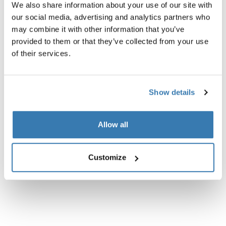
We also share information about your use of our site with
our social media, advertising and analytics partners who
Todas las características
Toggle features
may combine it with other information that you’ve
provided to them or that they’ve collected from your use
Especificaciones técnicas
Toggle techspec
of their services.
Instrucciones
Toggle guides and instructions
Show details
Allow all
Customize