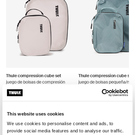
Thule compression cube set
Thule compression cube set
juego de bolsas de compresión
juego de bolsas pequeña/me
pequeño/mediano blanco
para embalaje estanque gris
This website uses cookies
We use cookies to personalise content and ads, to
Descripción del producto
Toggle overview
provide social media features and to analyse our traffic.