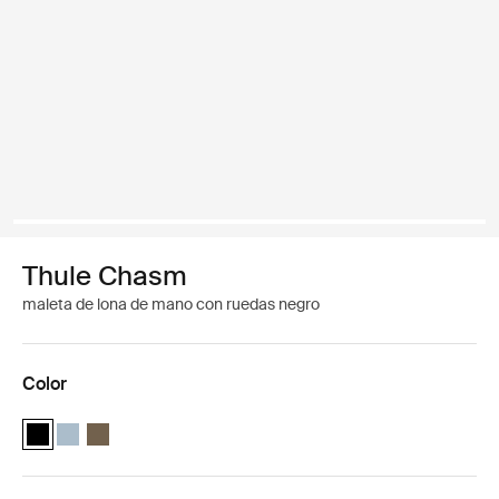
Thule Chasm
maleta de lona de mano con ruedas negro
Color
Thule Chasm wheeled carry-on duffel Negro (selected)
Thule Chasm wheeled carry-on duffel Gris estanque
Thule Chasm wheeled carry-on duffel Caqui oscuro