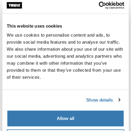
Garantía Thule
Encontrar en tienda
This website uses cookies
We use cookies to personalise content and ads, to
provide social media features and to analyse our traffic.
El Thule Subterra 2 Powershuttle proporciona un
We also share information about your use of our site with
almacenamiento cuidadoso para cargadores, cables,
our social media, advertising and analytics partners who
pequeños dispositivos electrónicos, bolígrafos y otros
may combine it with other information that you’ve
artículos.
provided to them or that they’ve collected from your use
of their services.
Show details
Todas las características
Toggle features
Allow all
Especificaciones técnicas
Toggle techspec