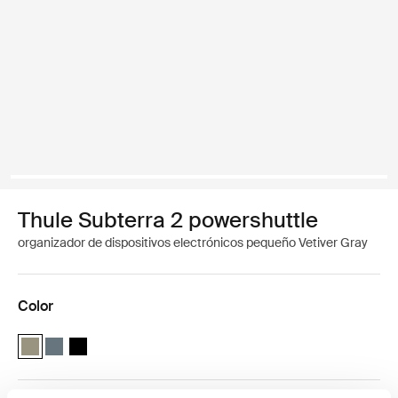
Thule Subterra 2 powershuttle
organizador de dispositivos electrónicos pequeño Vetiver Gray
Color
Thule Subterra powershuttle small Gris vetiver (selected)
Thule Subterra powershuttle small Pizarra oscura
Thule Subterra powershuttle small Negro