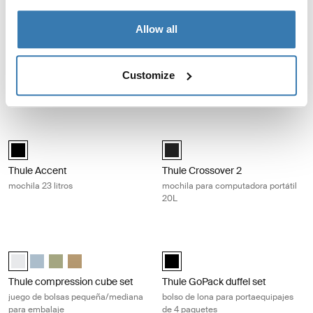
Allow all
Thule Chasm bolso de lona 70L Pond gray
Thule EnRoute mochila 21 litros Bla
Thule Chasm 70L duffel Azul oscuro
Thule Chasm 70L duffel Beige suave
Thule Chasm 70L duffel Caqui oscuro
Thule Chasm 70L duffel Negro
Thule Chasm 70L duffel Gris estanque (selected)
Thule EnRoute backpack 21L Verd
Thule EnRoute backpack 21L 
Thule EnRoute backpack 
Thule Chasm
Thule EnRoute
Customize
bolso de lona 70L
mochila 21 litros
Thule Accent mochila 23 litros Black
Thule Crossover 2 mochila para com
Thule Accent backpack 23L Negro (selected)
Thule Crossover 2 backpack 20L 
Thule Accent
Thule Crossover 2
mochila 23 litros
mochila para computadora portátil
20L
Thule compression cube set juego de bolsas pequeña/mediana para e
Thule GoPack duffel set bolso de lo
Thule compression cube set Blanco (selected)
Thule compression cube set Gris estanque
Thule compression cube set Verde suave
Thule compression cube set Beige suave
Thule GoPack duffel set Negro (se
Thule compression cube set
Thule GoPack duffel set
juego de bolsas pequeña/mediana
bolso de lona para portaequipajes
para embalaje
de 4 paquetes