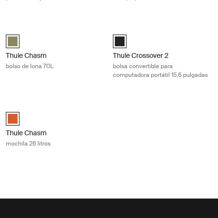
Thule Chasm bolso de lona 70L Olivine
Thule Crossover 2 bolsa convertible
Thule Chasm 70L duffel Verde olivino (selected)
Thule Crossover 2 Convertible Lap
Thule Chasm
Thule Crossover 2
bolso de lona 70L
bolsa convertible para
computadora portátil 15,6 pulgadas
Thule Chasm mochila 26 litros Autumnal
Thule Chasm backpack 26L Otoñal (selected)
Thule Chasm
mochila 26 litros