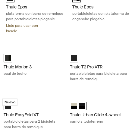
Thule Epos
Thule Epos
plataforma con barra de remolque
portabicicletas con plataforma de
para portabicicletas plegable
enganche plegable
Listo para usar con
bicicle...
Thule Motion 3 baúl de techo Black glossy
Thule T2 Pro XTR portabicicletas pa
Thule Motion 3 Sport Black Glossy (selected)
Black (selected)
Thule Motion 3
Thule T2 Pro XTR
baúl de techo
portabicicletas para bicicleta para
barra de remolqu
Thule EasyFold XT portabicicletas para 2 bicicleta para barra de remol
Thule Urban Glide 4-wheel carriola 
Nuevo
Thule EasyFold XT 2 Negro (selected)
Thule Urban Glide 4-wheel Soft B
Thule Urban Glide 4-wheel Ne
Thule EasyFold XT
Thule Urban Glide 4-wheel
portabicicletas para 2 bicicleta
carriola todoterreno
para barra de remolque