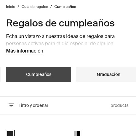
Inicio
/
Guía de regalos
/
Cumpleaños
Regalos de cumpleaños
Echa un vistazo a nuestras ideas de regalos para
personas activas para el día especial de alguien.
Más información
Cumpleaños
Graduación
Filtro y ordenar
products
Ir a los resultados
Thule Epos plataforma con barra de remolque para portabicicletas pl
Thule Epos portabicicletas con p
Black (selected)
Alu-Black (selected)