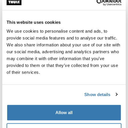
Garantía Thule
Buscar un distribuidor
This website uses cookies
We use cookies to personalise content and ads, to
provide social media features and to analyse our traffic.
Thule Chasm gear cube es una bolsa duradera y
We also share information about your use of our site with
versátil, perfecta para mantener pequeños objetos
our social media, advertising and analytics partners who
contenidos. Úsala por sí sola o combínala con otros
may combine it with other information that you’ve
gear cubes para una organización óptima.
provided to them or that they’ve collected from your use
of their services.
Show details
Descripción del producto
Toggle overview
Allow all
Todas las características
Toggle features