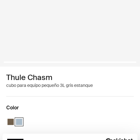
Thule Chasm
cubo para equipo pequeño 3L gris estanque
Color
Thule Chasm small gear cube Caqui oscuro
Thule Chasm small gear cube Gris estanque (selected)