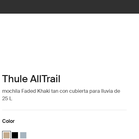
Thule AllTrail
mochila Faded Khaki tan con cubierta para lluvia de
25 L
Color
Thule AllTrail Daypack 25L Caqui claro (selected)
Thule AllTrail Daypack 25L Negro
Thule AllTrail Daypack 25L Azul de estanque