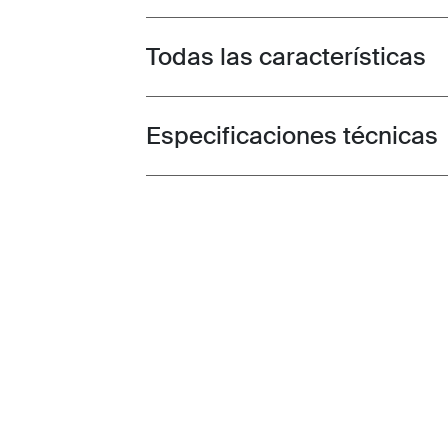
Todas las características
Toggle features
Especificaciones técnicas
Toggle techspec