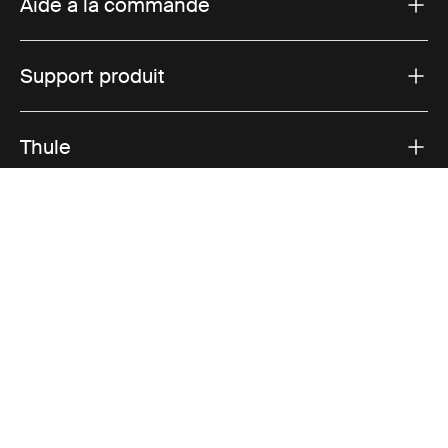
Aide à la commande
Support produit
Thule
Ventes
Visit Thule on Facebook (external link)
Visit Thule on Instagram (external link)
Visit Thule on Youtube (external lin
Options de paiement acceptées