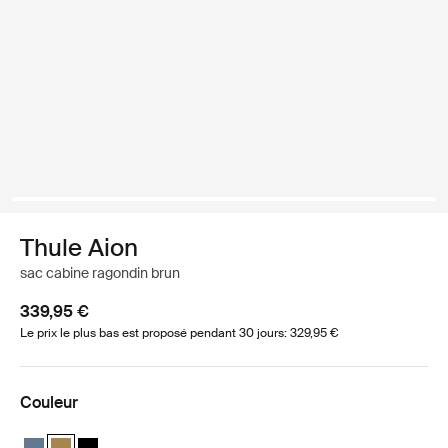
Thule Aion
sac cabine ragondin brun
339,95 €
Le prix le plus bas est proposé pendant 30 jours: 329,95 €
Couleur
Thule Aion carry on spinner Ardoise foncée
Thule Aion carry on spinner Nutria brown (selected)
Thule Aion carry on spinner Noir