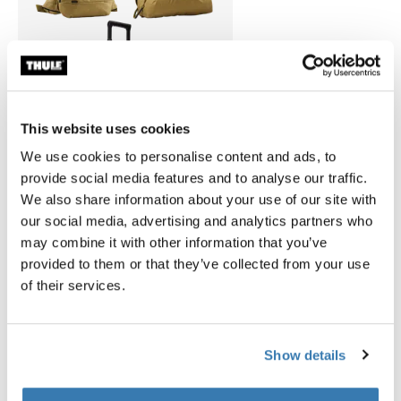
This website uses cookies
We use cookies to personalise content and ads, to
provide social media features and to analyse our traffic.
We also share information about your use of our site with
Thule Aion luggage set bundle Ardoise foncée
Thule Aion luggage set bundle Nutria brown (selected)
Thule Aion luggage set bundle Noir
our social media, advertising and analytics partners who
may combine it with other information that you’ve
Thule Aion luggage set bundle
provided to them or that they’ve collected from your use
Thule Aion spinner + Thule Aion duffel
of their services.
35L + Thule Aion sling bag
584,85 €
Show details