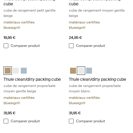
cube
cube
cube de rangement petit gentle
cube de rangement moyen gentle
beige
beige
matériaux certifiés
matériaux certifiés
bluesign®
bluesign®
19,95 €
24,95 €
Comparer produit
Comparer produit
Thule clean/dirty packing cube cube de rangement propre/sale moyen 
Thule clean/dirty packing cube cub
Thule clean/dirty packing cube Beige doux (selected)
Thule clean/dirty packing cube Blanc
Thule clean/dirty packing cube Gris étang
Thule clean/dirty packing cube B
Thule clean/dirty packing cub
Thule clean/dirty packin
Thule clean/dirty packing cube
Thule clean/dirty packing cube
cube de rangement propre/sale
cube de rangement propre/sale
moyen gentle beige
moyen blanc
matériaux certifiés
matériaux certifiés
bluesign®
bluesign®
31,95 €
31,95 €
Comparer produit
Comparer produit