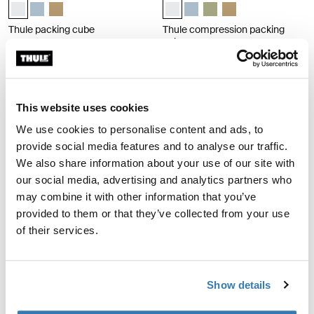
Thule packing cube small Blanc (selected)
Thule packing cube small Gris étang
Thule packing cube small Beige doux
Thule compression packing cube 
Thule compression packing 
Thule compression pack
Thule compression p
Thule packing cube
Thule compression packing
cube
cube de rangement petit blanc
cube de rangement de
17,95 €
compression moyen modèle blanc
matériaux certifiés
Comparer produit
bluesign®
This website uses cookies
24,95 €
We use cookies to personalise content and ads, to
Comparer produit
provide social media features and to analyse our traffic.
We also share information about your use of our site with
our social media, advertising and analytics partners who
Thule packing cube cube de rangement moyen pond gray Pond gray
Thule packing cube cube de rangeme
Thule packing cube medium Blanc
Thule packing cube medium Gris étang (selected)
Thule packing cube medium Beige doux
Thule packing cube small Blanc
Thule packing cube small Gris
Thule packing cube smal
may combine it with other information that you’ve
provided to them or that they’ve collected from your use
Thule packing cube
Thule packing cube
of their services.
cube de rangement moyen pond
cube de rangement petit Pond gray
gray
17,95 €
21,95 €
Comparer produit
Show details
Comparer produit