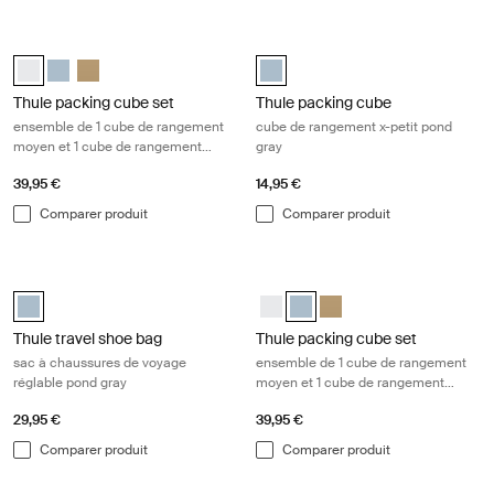
Thule packing cube set ensemble de 1 cube de rangement moyen et 1 c
Thule packing cube cube de rangeme
Thule packing cube set Blanc (selected)
Thule packing cube set Gris étang
Thule packing cube set Beige doux
Thule packing cube- xsmall Gris é
Thule packing cube set
Thule packing cube
ensemble de 1 cube de rangement
cube de rangement x-petit pond
moyen et 1 cube de rangement
gray
petit blanc
39,95 €
14,95 €
Comparer produit
Comparer produit
Thule travel shoe bag sac à chaussures de voyage réglable pond gray 
Thule packing cube set ensemble de
Thule travel shoe bag Gris étang (selected)
Thule packing cube set Blanc
Thule packing cube set Gris é
Thule packing cube set 
Thule travel shoe bag
Thule packing cube set
sac à chaussures de voyage
ensemble de 1 cube de rangement
réglable pond gray
moyen et 1 cube de rangement
petit pond gray
29,95 €
39,95 €
Comparer produit
Comparer produit