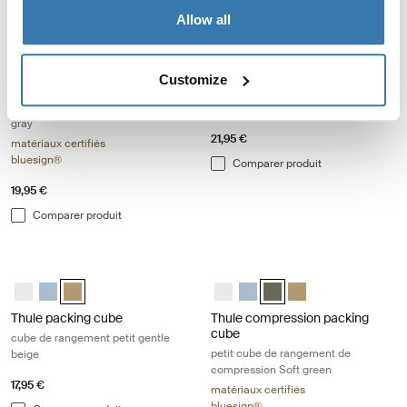
Allow all
Thule compression packing cube cube de compression petit pond gray
Thule packing cube cube de rangem
Thule compression packing cube small Blanc
Thule compression packing cube small Gris étang (selected)
Thule compression packing cube small Vert doux
Thule compression packing cube Beige doux
Thule packing cube medium Blan
Thule packing cube medium G
Thule packing cube medi
Thule compression packing
Thule packing cube
Customize
cube
cube de rangement moyen gentle
cube de compression petit pond
beige
gray
21,95 €
matériaux certifiés
bluesign®
Comparer produit
19,95 €
Comparer produit
Thule packing cube cube de rangement petit gentle beige Gentle beige
Thule compression packing cube pet
Thule packing cube small Blanc
Thule packing cube small Gris étang
Thule packing cube small Beige doux (selected)
Thule compression packing cube 
Thule compression packing c
Thule compression packin
Thule compression p
Thule packing cube
Thule compression packing
cube
cube de rangement petit gentle
petit cube de rangement de
beige
compression Soft green
17,95 €
matériaux certifiés
bluesign®