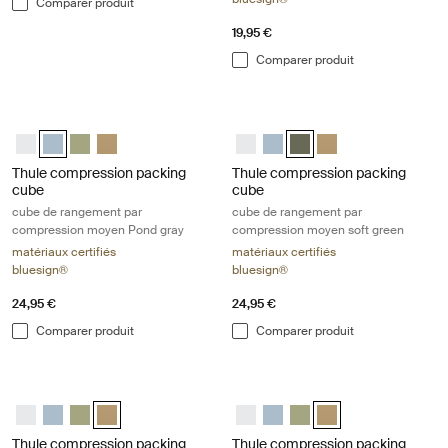
Comparer produit
19,95 €
Comparer produit
Thule compression packing cube cube de rangement par compression
Thule compression packing cube cu
Thule compression packing cube medium Blanc
Thule compression packing cube medium Gris étang (selected)
Thule compression packing cube medium Vert doux
Thule compression packing cube Beige doux
Thule compression packing cube
Thule compression packing 
Thule compression packi
Thule compression p
Thule compression packing
Thule compression packing
cube
cube
cube de rangement par
cube de rangement par
compression moyen Pond gray
compression moyen soft green
matériaux certifiés
matériaux certifiés
bluesign®
bluesign®
24,95 €
24,95 €
Comparer produit
Comparer produit
Thule compression packing cube cube de rangement petit gentle beige
Thule compression packing cube cu
Thule compression packing cube small Blanc
Thule compression packing cube small Gris étang
Thule compression packing cube small Vert doux
Thule compression packing cube Beige doux (selected)
Thule compression packing cube
Thule compression packing 
Thule compression pack
Thule compression p
Thule compression packing
Thule compression packing