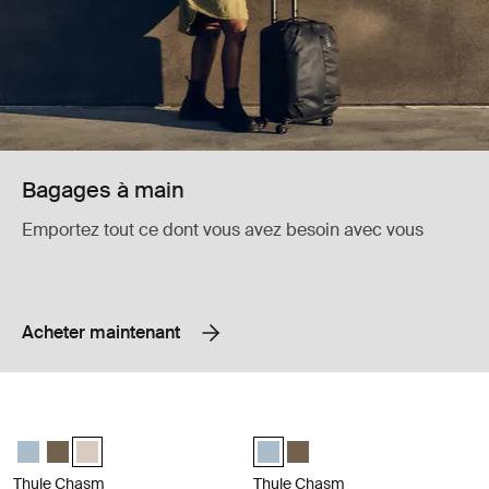
Bagages à main
Emportez tout ce dont vous avez besoin avec vous
Acheter maintenant
Thule Chasm cube d'équipement moyen soft sand Soft sand
Thule Chasm grand cube de rangeme
Thule Chasm medium gear cube Gris étang
Thule Chasm medium gear cube Kaki rofond
Thule Chasm medium gear cube Sable doux (selected)
Thule Chasm large gear cube Gris
Thule Chasm large gear cube
Thule Chasm
Thule Chasm