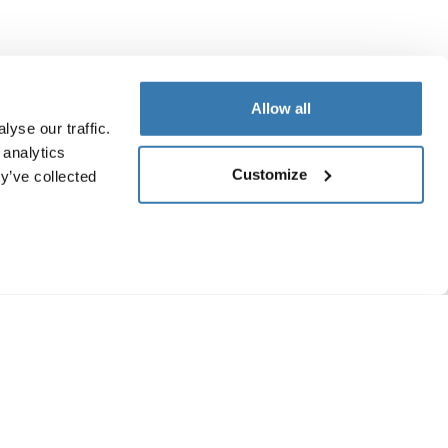
Allow all
yse our traffic.
 analytics
Customize
y’ve collected