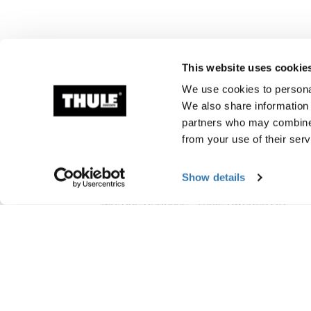
This website uses cookie
We use cookies to personal
We also share information 
partners who may combine i
from your use of their serv
Informations de fabr
Show details
Marque déposée : Thule Sweden AB
Nom du fabricant : Thule Sweden
Adresse du fabricant : Borggatan 5, 335 
E-mail : support@thule.com
Site Web : www.thule.com