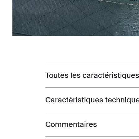
Toutes les caractéristique
Toggle features
Caractéristiques techniqu
Toggle techspec
Commentaires
Toggle overview