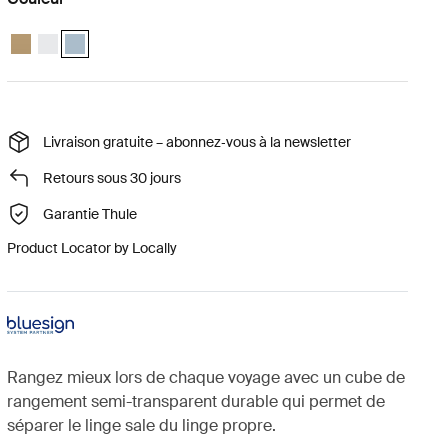
Thule clean/dirty packing cube Beige doux
Thule clean/dirty packing cube Blanc
Thule clean/dirty packing cube Gris étang (selected)
Livraison gratuite – abonnez‑vous à la newsletter
Retours sous 30 jours
Garantie Thule
Product Locator by Locally
Rangez mieux lors de chaque voyage avec un cube de
rangement semi-transparent durable qui permet de
séparer le linge sale du linge propre.