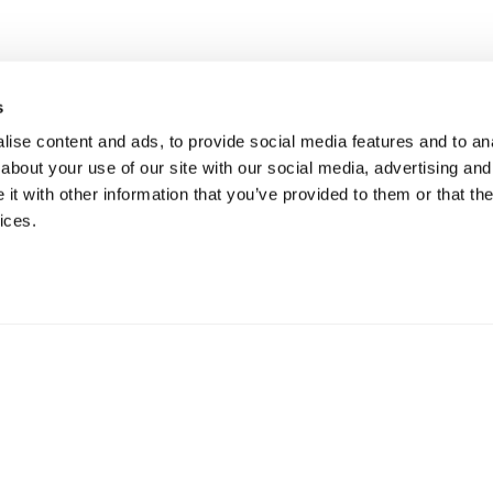
s
ise content and ads, to provide social media features and to anal
about your use of our site with our social media, advertising and
t with other information that you’ve provided to them or that the
ices.
ication
73 Hillerstorp, Suède