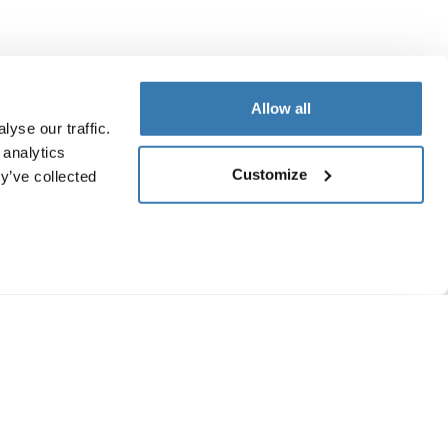
Allow all
yse our traffic.
 analytics
Customize
y’ve collected