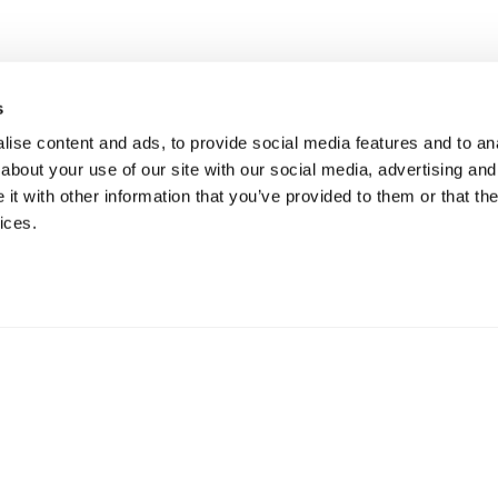
s
ise content and ads, to provide social media features and to anal
about your use of our site with our social media, advertising and
t with other information that you’ve provided to them or that the
ices.
ication
73 Hillerstorp, Suède