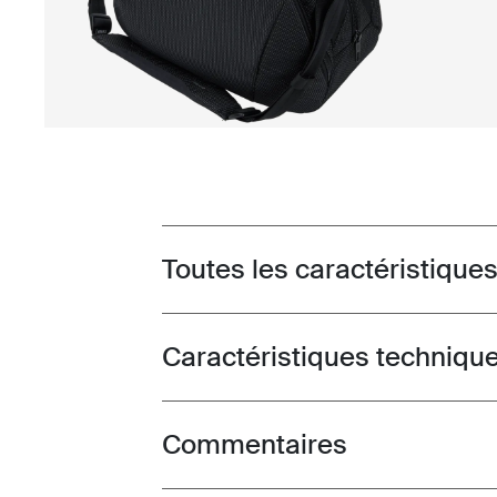
Toutes les caractéristique
Toggle features
Caractéristiques techniqu
Toggle techspec
Commentaires
Toggle overview