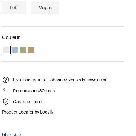
Petit
Moyen
Couleur
Thule compression packing cube small Blanc (selected)
Thule compression packing cube small Gris étang
Thule compression packing cube small Vert doux
Thule compression packing cube Beige doux
Livraison gratuite – abonnez‑vous à la newsletter
Retours sous 30 jours
Garantie Thule
Product Locator by Locally