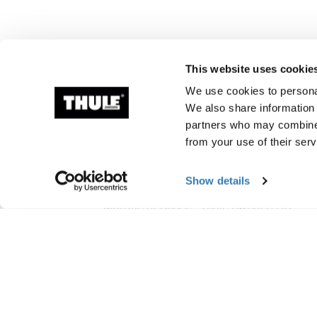
This website uses cookie
We use cookies to personal
We also share information 
partners who may combine i
from your use of their serv
Informations de fabr
Show details
Marque déposée : Thule Sweden AB
Nom du fabricant : Thule Sweden
Adresse du fabricant : Borggatan 5, 335 
E-mail : support@thule.com
Site Web : www.thule.com