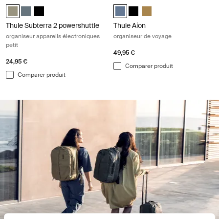
Thule Subterra powershuttle small Gris vétiver (selected)
Thule Subterra powershuttle small Ardoise foncée
Thule Subterra powershuttle small Noir
Thule Aion travel organizer Ardois
Thule Aion travel organizer No
Thule Aion travel organiz
Thule Subterra 2 powershuttle
Thule Aion
organiseur appareils électroniques
organiseur de voyage
petit
49,95 €
24,95 €
Comparer produit
Comparer produit