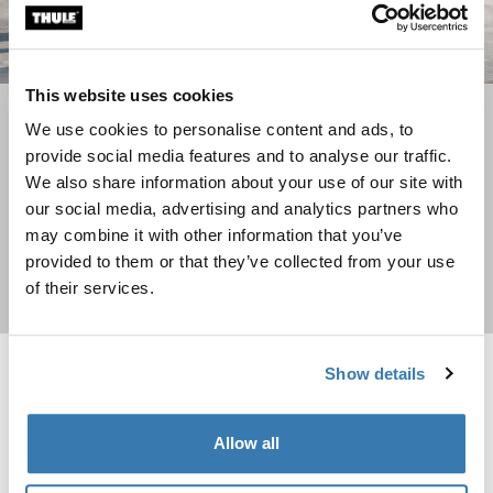
This website uses cookies
Voyage
We use cookies to personalise content and ads, to
provide social media features and to analyse our traffic.
Un voyage le temps d'un week-end ou une aventure
We also share information about your use of our site with
lointaine ? Nous allons vous aider à vous préparer !
our social media, advertising and analytics partners who
may combine it with other information that you’ve
provided to them or that they’ve collected from your use
of their services.
Acheter maintenant
Show details
Thule Crossover 2 organiseur de voyage Black
Thule TSA cable lock cadenas à câb
Thule Crossover 2 travel organizer Noir (selected)
Thule TSA cable lock Noir (selecte
Allow all
Thule Crossover 2
Thule TSA cable lock
organiseur de voyage
cadenas à câble TSA