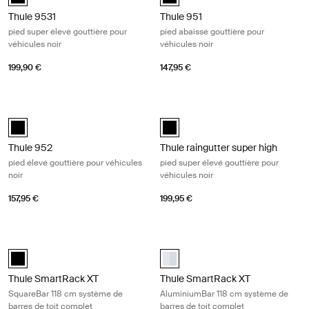
Thule 9531
Thule 951
pied super élevé gouttière pour
pied abaissé gouttière pour
véhicules noir
véhicules noir
199,90 €
147,95 €
Thule 952 pied élevé gouttière pour véhicules noir Black
Thule raingutter super high pied sup
black (selected)
Thule 953 Noir (selected)
Thule 952
Thule raingutter super high
pied élevé gouttière pour véhicules
pied super élevé gouttière pour
noir
véhicules noir
157,95 €
199,95 €
Thule SmartRack XT SquareBar 118 cm système de barres de toit comp
Thule SmartRack XT AluminiumBar 1
black (selected)
aluminium (selected)
Thule SmartRack XT
Thule SmartRack XT
SquareBar 118 cm système de
AluminiumBar 118 cm système de
barres de toit complet
barres de toit complet