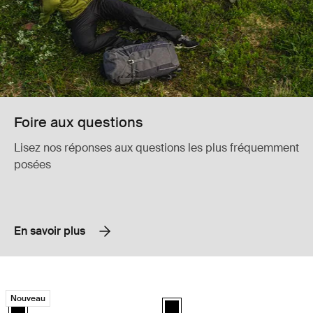
Foire aux questions
Lisez nos réponses aux questions les plus fréquemment
posées
En savoir plus
Thule Caprock rail mount rail de montage pour plateforme de toit Thule
Thule Caprock rail mount support de
Nouveau
Thule Caprock rail mount Noir (selected)
Thule Caprock rail mount Noir (se