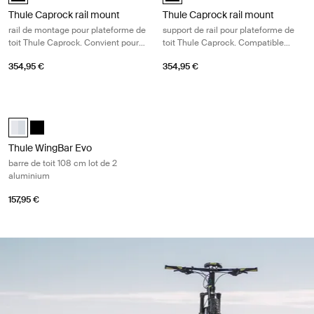
Thule Caprock rail mount
Thule Caprock rail mount
rail de montage pour plateforme de
support de rail pour plateforme de
toit Thule Caprock. Convient pour
toit Thule Caprock. Compatible
Ford Ranger (Wildtrak)
avec Toyota LandCruiser 150
354,95 €
354,95 €
Thule WingBar Evo barre de toit 108 cm lot de 2 aluminium Aluminum
Thule Wingbar Evo 108 Aluminium (selected)
Thule Wingbar Evo 108 Noir
Thule WingBar Evo
barre de toit 108 cm lot de 2
aluminium
157,95 €