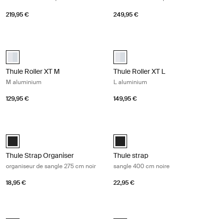
219,95 €
249,95 €
Thule Roller XT M M aluminium Aluminum
Thule Roller XT L L aluminium Alum
aluminium (selected)
aluminium (selected)
Thule Roller XT M
Thule Roller XT L
M aluminium
L aluminium
129,95 €
149,95 €
Thule Strap Organiser organiseur de sangle 275 cm noir Black
Thule strap sangle 400 cm noire Bl
Black (selected)
Black (selected)
Thule Strap Organiser
Thule strap
organiseur de sangle 275 cm noir
sangle 400 cm noire
18,95 €
22,95 €
Thule strap 600cm sangle 600 cm lot de 2 noire Black
Thule strap sangle 275 cm noire Bla