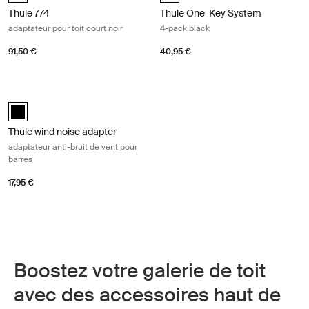
Thule 774
Thule One-Key System
adaptateur pour toit court noir
4-pack black
91,50 €
40,95 €
Thule wind noise adapter adaptateur anti-bruit de vent pour barres Bla
Thule wind noise adapter Noir (selected)
Thule wind noise adapter
adaptateur anti-bruit de vent pour
barres
17,95 €
Boostez votre galerie de toit
avec des accessoires haut de