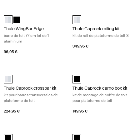
Thule WingBar Edge barre de toit 77 cm lot de 1 aluminium Aluminum
Thule Caprock railing kit kit de rail
Thule WingBar Edge 77 Aluminium (selected)
Thule WingBar Edge 77 Noir
aluminium (selected)
Thule WingBar Edge
Thule Caprock railing kit
barre de toit 77 cm lot de 1
kit de rail de plateforme de toit S
aluminium
349,95 €
96,95 €
Thule Caprock crossbar kit kit pour barres transversales de plateforme
Thule Caprock cargo box kit kit de m
Thule Caprock Crossbar Kit Aluminium (selected)
Thule Caprock cargo box kit Noir 
Thule Caprock crossbar kit
Thule Caprock cargo box kit
kit pour barres transversales de
kit de montage de coffre de toit
plateforme de toit
pour plateforme de toit
224,95 €
149,95 €
Thule Caprock eye bolt kit kit œillet attelage plateforme de toit Black
Thule Caprock cover strip bande de 
Thule Caprock eye bolt kit Noir (selected)
Thule Caprock cover strip Noir (se