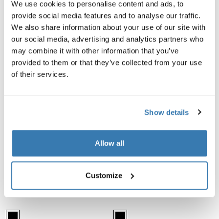
We use cookies to personalise content and ads, to
214,95 €
121,95 €
provide social media features and to analyse our traffic.
We also share information about your use of our site with
Thule SlideBar barres de toit 127 cm lot de 2 noires Aluminum/black
Thule Edge Flush Rail pieds pour véhi
our social media, advertising and analytics partners who
Alu-Black (selected)
Thule Edge Flush Rail Noir (select
may combine it with other information that you’ve
Thule SlideBar
Thule Edge Flush Rail
provided to them or that they’ve collected from your use
barres de toit 127 cm lot de 2 noires
pieds pour véhicules lot de 4 noir
of their services.
309,95 €
218,95 €
Show details
Thule Edge Fixpoint pieds pour véhicules lot de 4 noir Black
Thule Edge Raised Rail pieds pour vé
Thule Edge Fixpoint Noir (selected)
Thule Edge Raised Rail Noir (sele
Allow all
Thule Edge Fixpoint
Thule Edge Raised Rail
pieds pour véhicules lot de 4 noir
pieds pour véhicules lot de 4 noir
218,95 €
284,95 €
Customize
Thule Edge Clamp pieds pour véhicules lot de 4 noir Black
Thule Evo Flush Rail pieds pour véhic
Thule Edge Clamp Noir (selected)
Thule Evo Flush Rail Noir (selecte