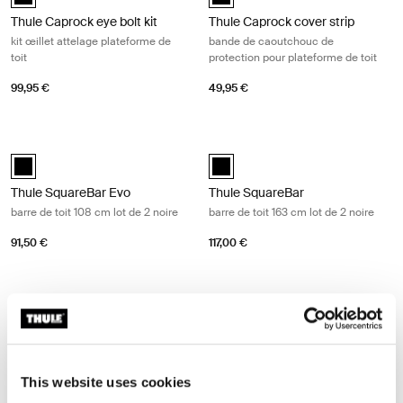
Thule Caprock eye bolt kit
Thule Caprock cover strip
kit œillet attelage plateforme de
bande de caoutchouc de
toit
protection pour plateforme de toit
99,95 €
49,95 €
Thule SquareBar Evo barre de toit 108 cm lot de 2 noire Black
Thule SquareBar barre de toit 163 cm
black (selected)
black (selected)
Thule SquareBar Evo
Thule SquareBar
barre de toit 108 cm lot de 2 noire
barre de toit 163 cm lot de 2 noire
91,50 €
117,00 €
Thule ProBar Evo barre de toit 120 cm lot de 2 aluminium Aluminum
Thule ProBar Evo barre de toit 120 
aluminium (selected)
aluminium (selected)
Thule ProBar Evo
Thule ProBar Evo
barre de toit 120 cm lot de 2
barre de toit 120 cm lot de 1
This website uses cookies
aluminium
aluminium