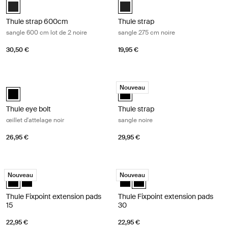
Thule strap 2x600cm Noir (selected)
Black (selected)
Thule strap 600cm
Thule strap
sangle 600 cm lot de 2 noire
sangle 275 cm noire
30,50 €
19,95 €
Thule eye bolt œillet d'attelage noir Black
Thule strap sangle noire Black
Nouveau
Thule eye bolt Noir (selected)
Thule strap Noir (selected)
Thule eye bolt
Thule strap
œillet d'attelage noir
sangle noire
26,95 €
29,95 €
Thule Fixpoint extension pads 15 Black
Thule Fixpoint extension pads 30 Bl
Nouveau
Nouveau
Thule Fixpoint extension pads Noir (selected)
Thule Fixpoint extension pads Noir
Thule Fixpoint extension pads Noi
Thule Fixpoint extension pads
Thule Fixpoint extension pads
Thule Fixpoint extension pads
15
30
22,95 €
22,95 €