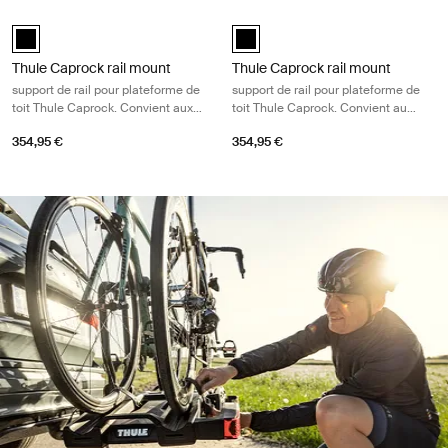
Thule Caprock rail mount support de rail pour plateforme de toit Thul
Thule Caprock rail mount support de
Thule Caprock rail mount Noir (selected)
Thule Caprock rail mount Noir (se
Thule Caprock rail mount
Thule Caprock rail mount
support de rail pour plateforme de
support de rail pour plateforme de
toit Thule Caprock. Convient aux
toit Thule Caprock. Convient au
modèles Mitsubishi L200 Double
pick-up à cabine multiplace Toyota
354,95 €
354,95 €
Cab, 2015-2023, Mitsubishi Triton
Tacoma, 2005-2023
Double Cab, 2015-2023 et Fiat
Fullback Double Cab Pickup, 2015