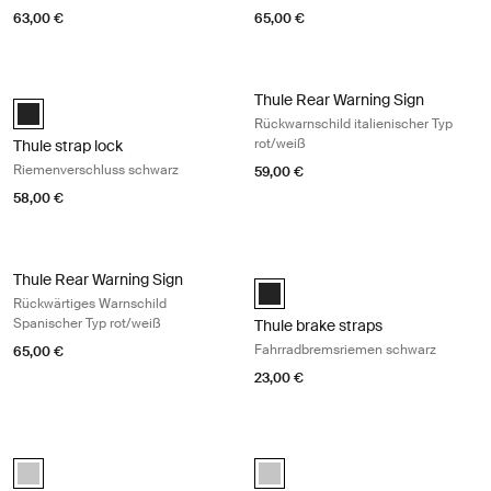
63,00 €
65,00 €
Thule strap lock Riemenverschluss schwarz Black
Thule Rear Warning Sign Rückwarnsch
Thule Rear Warning Sign
Black (selected)
Rückwarnschild italienischer Typ
rot/weiß
Thule strap lock
Riemenverschluss schwarz
59,00 €
58,00 €
Thule Rear Warning Sign Rückwärtiges Warnschild Spanischer Typ rot
Thule brake straps Fahrradbremsri
Thule Rear Warning Sign
Black (selected)
Rückwärtiges Warnschild
Spanischer Typ rot/weiß
Thule brake straps
Fahrradbremsriemen schwarz
65,00 €
23,00 €
Thule mounting rail Montageschiene Wohnwagenschiene eloxiert grau
Thule Bike rack adapter Fahrradträ
anodised (selected)
Silver (selected)