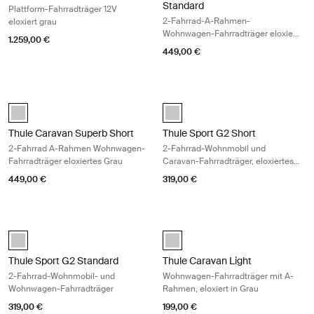
Standard
Plattform-Fahrradträger 12V
2-Fahrrad-A-Rahmen-
eloxiert grau
Wohnwagen-Fahrradträger eloxiert
1.259,00 €
grau
449,00 €
Thule Caravan Superb Short 2-Fahrrad A-Rahmen Wohnwagen-Fahrradt
Thule Sport G2 Short 2-Fahrrad-Wo
anodised (selected)
anodised (selected)
Thule Caravan Superb Short
Thule Sport G2 Short
2-Fahrrad A-Rahmen Wohnwagen-
2-Fahrrad-Wohnmobil und
Fahrradträger eloxiertes Grau
Caravan-Fahrradträger, eloxiertes
Grau
449,00 €
319,00 €
Thule Sport G2 Standard 2-Fahrrad-Wohnmobil- und Wohnwagen-Fahr
Thule Caravan Light Wohnwagen-Fah
anodised (selected)
anodised (selected)
Thule Sport G2 Standard
Thule Caravan Light
2-Fahrrad-Wohnmobil- und
Wohnwagen-Fahrradträger mit A-
Wohnwagen-Fahrradträger
Rahmen, eloxiert in Grau
319,00 €
199,00 €