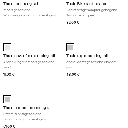
Thule mounting rail
Thule Bike rack adapter
Montageschiene
Fahrradträgeradapter gebogene
Wohnwagenschiene eloxiert grau
Wände silbergrau
82,00 €
Thule cover for mounting rail Abdeckung für Montageschiene, weiß Whi
Thule top mounting rail obere Mont
white (selected)
anodised (selected)
Thule cover for mounting rail
Thule top mounting rail
Abdeckung für Montageschiene,
obere Montageschiene eloxiert
weiß
grau
11,00 €
48,00 €
Thule bottom mounting rail untere Montageschiene Blindmontage eloxi
anodised (selected)
Thule bottom mounting rail
untere Montageschiene
Blindmontage eloxiert grau
51,00 €