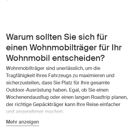
Warum sollten Sie sich für
einen Wohnmobilträger für Ihr
Wohnmobil entscheiden?
Wohnmobilträger sind unerlässlich, um die
Tragfähigkeit Ihres Fahrzeugs zu maximieren und
sicherzustellen, dass Sie Platz für Ihre gesamte
Outdoor-Ausrüstung haben. Egal, ob Sie einen
Wochenendausflug oder einen langen Roadtrip planen,
der richtige Gepäckträger kann Ihre Reise einfacher
und angenehmer machen.
Die Thule Dachträger bieten sichere und vielseitige
Mehr anzeigen
Aufbewahrungslösungen, mit denen Sie alles