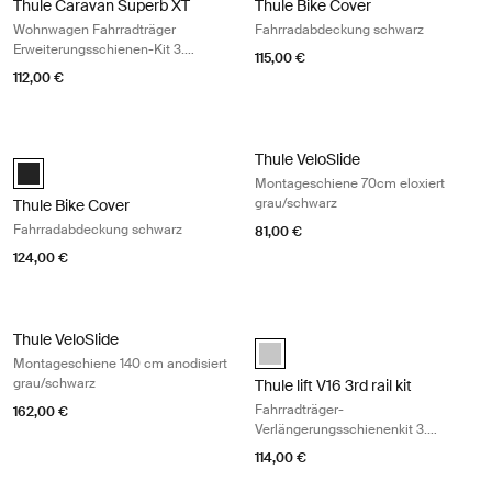
Thule Caravan Superb XT
Thule Bike Cover
Wohnwagen Fahrradträger
Fahrradabdeckung schwarz
Erweiterungsschienen-Kit 3.
115,00 €
Fahrrad schwarz
112,00 €
Thule Bike Cover Fahrradabdeckung schwarz Black
Thule VeloSlide Montageschiene 70
Thule VeloSlide
Black (selected)
Montageschiene 70cm eloxiert
grau/schwarz
Thule Bike Cover
Fahrradabdeckung schwarz
81,00 €
124,00 €
Thule VeloSlide Montageschiene 140 cm anodisiert grau/schwarz Anod
Thule lift V16 3rd rail kit Fahrradtr
Thule VeloSlide
anodised (selected)
Montageschiene 140 cm anodisiert
grau/schwarz
Thule lift V16 3rd rail kit
Fahrradträger-
162,00 €
Verlängerungsschienenkit 3.
Fahrrad eloxiert grau
114,00 €