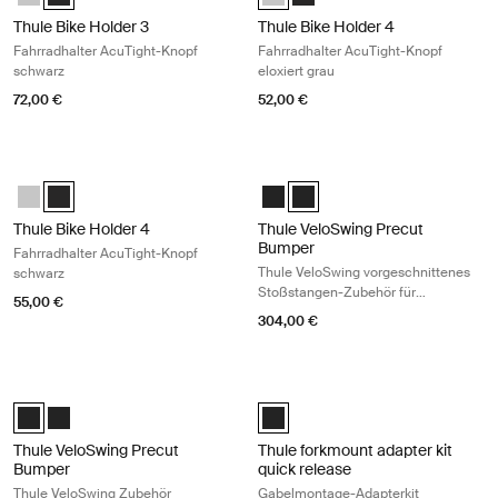
Thule Bike Holder 3
Thule Bike Holder 4
Fahrradhalter AcuTight-Knopf
Fahrradhalter AcuTight-Knopf
schwarz
eloxiert grau
72,00 €
52,00 €
Thule Bike Holder 4 Fahrradhalter AcuTight-Knopf schwarz Black
Thule VeloSwing Precut Bumper Thu
Thule Bike Holder 4 with AcuTight Knob Eloxiert
Thule Bike Holder 4 with AcuTight Knob Anthrazit (selected)
Thule VeloSwing Precut Bumper 
Thule VeloSwing Precut Bump
Thule Bike Holder 4
Thule VeloSwing Precut
Bumper
Fahrradhalter AcuTight-Knopf
Thule VeloSwing vorgeschnittenes
schwarz
Stoßstangen-Zubehör für
55,00 €
Transporter mit Parksensor
304,00 €
Thule VeloSwing Precut Bumper Thule VeloSwing Zubehör Stoßstange mi
Thule forkmount adapter kit quick 
Thule VeloSwing Precut Bumper Schwarz (selected)
Thule VeloSwing Precut Bumper Schwarz
Black (selected)
Thule VeloSwing Precut
Thule forkmount adapter kit
Bumper
quick release
Thule VeloSwing Zubehör
Gabelmontage-Adapterkit