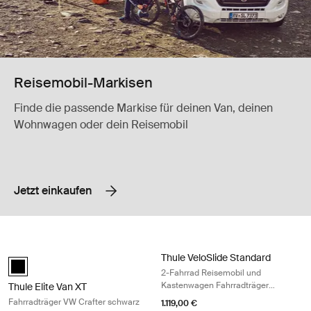
Reisemobil-Markisen
Finde die passende Markise für deinen Van, deinen
Wohnwagen oder dein Reisemobil
Jetzt einkaufen
Thule Elite Van XT Fahrradträger VW Crafter schwarz Black
Thule VeloSlide Standard 2-Fahrrad
Thule VeloSlide Standard
Thule Elite Van XT VW Crafter Schwarz (selected)
2-Fahrrad Reisemobil und
Kastenwagen Fahrradträger
Thule Elite Van XT
anodised gray/black
Fahrradträger VW Crafter schwarz
1.119,00 €