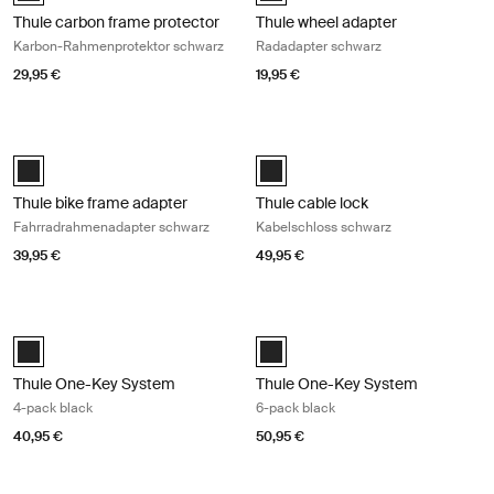
Thule carbon frame protector
Thule wheel adapter
Karbon-Rahmenprotektor schwarz
Radadapter schwarz
29,95 €
19,95 €
Thule bike frame adapter Fahrradrahmenadapter schwarz Black
Thule cable lock Kabelschloss schw
Black (selected)
Thule cable lock Schwarz (selecte
Thule bike frame adapter
Thule cable lock
Fahrradrahmenadapter schwarz
Kabelschloss schwarz
39,95 €
49,95 €
Thule One-Key System 4-pack black Black
Thule One-Key System 6-pack blac
Black (selected)
Black (selected)
Thule One-Key System
Thule One-Key System
4-pack black
6-pack black
40,95 €
50,95 €