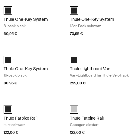
Thule One-Key System 8-pack black Black
Thule One-Key System 12er-Pack s
Black (selected)
Black (selected)
Thule One-Key System
Thule One-Key System
8-pack black
12er-Pack schwarz
60,95 €
70,95 €
Thule One-Key System 16-pack black Black
Thule Lightboard Van Van-Lightboard
Black (selected)
Thule Lightboard Van Schwarz (se
Thule One-Key System
Thule Lightboard Van
16-pack black
Van-Lightboard für Thule VeloTrack
80,95 €
299,00 €
Thule Fatbike Rail kurz schwarz Black
Thule Fatbike Rail Gebogen eloxiert
Black (selected)
anodised (selected)
Thule Fatbike Rail
Thule Fatbike Rail
kurz schwarz
Gebogen eloxiert
122,00 €
122,00 €