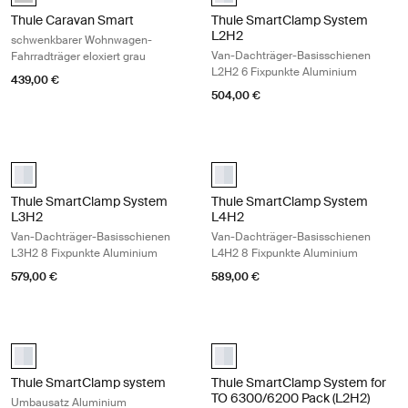
Thule Caravan Smart
Thule SmartClamp System
L2H2
schwenkbarer Wohnwagen-
Van-Dachträger-Basisschienen
Fahrradträger eloxiert grau
L2H2 6 Fixpunkte Aluminium
439,00 €
504,00 €
Thule SmartClamp System L3H2 Van-Dachträger-Basisschienen L3H2
Thule SmartClamp System L4H2 Va
aluminium (selected)
aluminium (selected)
Thule SmartClamp System
Thule SmartClamp System
L3H2
L4H2
Van-Dachträger-Basisschienen
Van-Dachträger-Basisschienen
L3H2 8 Fixpunkte Aluminium
L4H2 8 Fixpunkte Aluminium
579,00 €
589,00 €
Thule SmartClamp system Umbausatz Aluminium Aluminum
Thule SmartClamp System for TO 
aluminium (selected)
aluminium (selected)
Thule SmartClamp system
Thule SmartClamp System for
TO 6300/6200 Pack (L2H2)
Umbausatz Aluminium