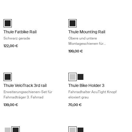
Thule Fatbike Rail Schwarz gerade Black
Thule Mounting Rail Obere und unt
Black (selected)
Thule Mounting Rail | Top + Bot
Thule Fatbike Rail
Thule Mounting Rail
Schwarz gerade
Obere und untere
Montageschienen für
122,00 €
Ducato/Jumper/Boxer ab 2007
199,00 €
Thule VeloTrack 3rd rail Erweiterungsschienen-Set für Fahrradträger 3.
Thule Bike Holder 3 Fahrradhalter A
Thule VeloTrack 3rd rail Schwarz (selected)
Thule Bike Holder 3 with AcuTight 
Thule Bike Holder 3 with Acu
Thule VeloTrack 3rd rail
Thule Bike Holder 3
Erweiterungsschienen-Set für
Fahrradhalter AcuTight Knopf
Fahrradträger 3. Fahrrad
eloxiert grau
139,00 €
70,00 €
Thule Bike Holder 3 Fahrradhalter AcuTight-Knopf schwarz Black
Thule Bike Holder 4 Fahrradhalter A
Thule Bike Holder 3 with AcuTight Knob Eloxiert
Thule Bike Holder 3 with AcuTight Knob Anthrazit (selected)
Thule Bike Holder 4 with AcuTight 
Thule Bike Holder 4 with Acu