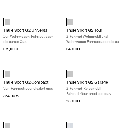
Thule Sport G2 Universal 2er-Wohnwagen-Fahrradträger, eloxiertes G
Thule Sport G2 Tour 2-Fahrrad Woh
anodised (selected)
anodised (selected)
Thule Sport G2 Universal
Thule Sport G2 Tour
2er-Wohnwagen-Fahrradträger,
2-Fahrrad Wohnmobil und
eloxiertes Grau
Wohnwagen Fahrradträger eloxiert
grau
379,00 €
349,00 €
Thule Sport G2 Compact Van-Fahrradträger eloxiert grau Anodised
Thule Sport G2 Garage 2-Fahrrad-R
Thule Sport G2 Compact Eloxiert (selected)
anodised (selected)
Thule Sport G2 Compact
Thule Sport G2 Garage
Van-Fahrradträger eloxiert grau
2-Fahrrad-Reisemobil-
Fahrradträger anodised gray
354,00 €
289,00 €
Thule Caravan Smart schwenkbarer Wohnwagen-Fahrradträger eloxier
Thule SmartClamp System L2H2 Va
anodised (selected)
aluminium (selected)