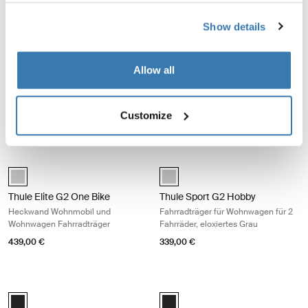
Show details
Thule Elite G2 Standard Wohnmobil und Wohnwagen Fahrradträger elox
Thule Elite G2 Short Wohnmobil- u
anodised (selected)
anodised (selected)
Allow all
Thule Elite G2 Standard
Thule Elite G2 Short
Wohnmobil und Wohnwagen
Wohnmobil- und Wohnwagen-
Fahrradträger eloxiert grau
Fahrradträger anodisiert grau
Customize
459,00 €
459,00 €
Thule Elite G2 One Bike Heckwand Wohnmobil und Wohnwagen Fahrra
Thule Sport G2 Hobby Fahrradträger
Thule Elite G2 One Bike Eloxiert (selected)
anodised (selected)
Thule Elite G2 One Bike
Thule Sport G2 Hobby
Heckwand Wohnmobil und
Fahrradträger für Wohnwagen für 2
Wohnwagen Fahrradträger
Fahrräder, eloxiertes Grau
439,00 €
339,00 €
Thule carbon frame protector Karbon-Rahmenprotektor schwarz Blac
Thule wheel adapter Radadapter sc
Thule carbon frame protector Schwarz (selected)
Black (selected)