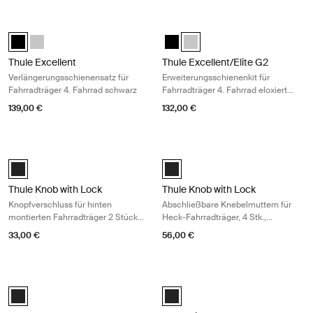
Thule Excellent Verlängerungsschienensatz für Fahrradträger 4. Fahrr
Thule Excellent/Elite G2 Erweiterung
Thule Excellent 4th Rail Kit Black Schwarz (selected)
Thule Excellent/Elite G2 4th Rail Kit Eloxiert
Thule Excellent 4th Rail Kit Blac
Thule Excellent/Elite G2 4th Ra
Thule Excellent
Thule Excellent/Elite G2
Verlängerungsschienensatz für
Erweiterungsschienenkit für
Fahrradträger 4. Fahrrad schwarz
Fahrradträger 4. Fahrrad eloxiert
grau
139,00 €
132,00 €
Thule Knob with Lock Knopfverschluss für hinten montierten Fahrradtr
Thule Knob with Lock Abschließbare
Black (selected)
Black (selected)
Thule Knob with Lock
Thule Knob with Lock
Knopfverschluss für hinten
Abschließbare Knebelmuttern für
montierten Fahrradträger 2 Stück
Heck-Fahrradträger, 4 Stk.,
schwarz
schwarz
33,00 €
56,00 €
Thule Caravan Superb XT Wohnwagen Fahrradträger Erweiterungsschie
Thule Bike Cover Fahrradabdeckung
Black (selected)
Black (selected)