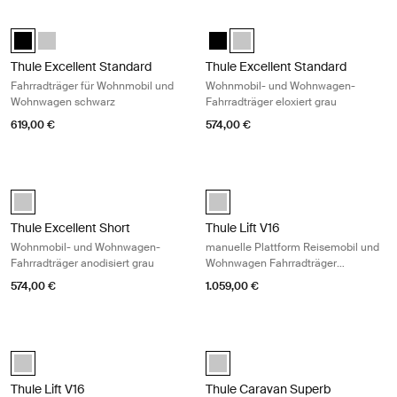
Thule Excellent Standard Fahrradträger für Wohnmobil und Wohnwage
Thule Excellent Standard Wohnmobi
Thule Excellent Standard Black Schwarz (selected)
Thule Excellent Standard Eloxiert
Thule Excellent Standard Black 
Thule Excellent Standard Elox
Thule Excellent Standard
Thule Excellent Standard
Fahrradträger für Wohnmobil und
Wohnmobil- und Wohnwagen-
Wohnwagen schwarz
Fahrradträger eloxiert grau
619,00 €
574,00 €
Thule Excellent Short Wohnmobil- und Wohnwagen-Fahrradträger anod
Thule Lift V16 manuelle Plattform 
Thule Excellent Eloxiert (selected)
anodised (selected)
Thule Excellent Short
Thule Lift V16
Wohnmobil- und Wohnwagen-
manuelle Plattform Reisemobil und
Fahrradträger anodisiert grau
Wohnwagen Fahrradträger
eloxiertes Grau
574,00 €
1.059,00 €
Thule Lift V16 Plattform-Fahrradträger 12V eloxiert grau Anodised
Thule Caravan Superb Standard 2-
anodised (selected)
anodised (selected)
Thule Lift V16
Thule Caravan Superb