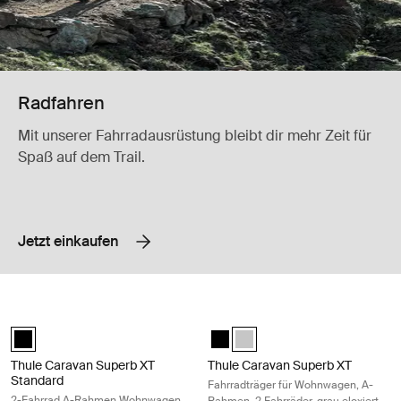
Radfahren
Mit unserer Fahrradausrüstung bleibt dir mehr Zeit für
Spaß auf dem Trail.
Jetzt einkaufen
Thule Caravan Superb XT Standard 2-Fahrrad A-Rahmen Wohnwagen F
Thule Caravan Superb XT Fahrradträ
RV_Black (selected)
Thule Caravan Superb XT Black S
Thule Caravan Superb Anodise
Thule Caravan Superb XT
Thule Caravan Superb XT
Standard
Fahrradträger für Wohnwagen, A-
2-Fahrrad A-Rahmen Wohnwagen