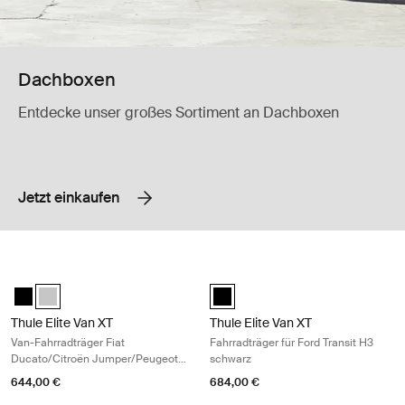
Dachboxen
Entdecke unser großes Sortiment an Dachboxen
Jetzt einkaufen
Thule Elite Van XT Van-Fahrradträger Fiat Ducato/Citroën Jumper/Peu
Thule Elite Van XT Fahrradträger für
Thule Elite Van XT bike rack for vans Fiat Ducato, Citroën Jumper,
Thule Elite Van XT Fiat Ducato, Citroën Jumper, Peugeot Boxer, 
Thule Elite Van XT Ford Transit H
Thule Elite Van XT
Thule Elite Van XT
Van-Fahrradträger Fiat
Fahrradträger für Ford Transit H3
Ducato/Citroën Jumper/Peugeot
schwarz
Boxer/Ram Pro Master eloxiert
644,00 €
684,00 €
grau