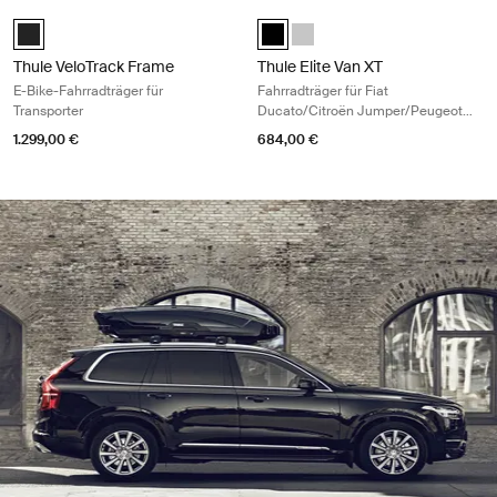
Thule VeloTrack Frame E-Bike-Fahrradträger für Transporter Black
Thule Elite Van XT Fahrradträger f
Thule VeloTrack Schwarz (selected)
Thule Elite Van XT bike rack for 
Thule Elite Van XT Fiat Duca
Thule VeloTrack Frame
Thule Elite Van XT
E-Bike-Fahrradträger für
Fahrradträger für Fiat
Transporter
Ducato/Citroën Jumper/Peugeot
Boxer/Ram Pro Master schwarz
1.299,00 €
684,00 €