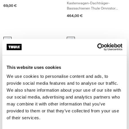
Kastenwagen-Dachträger-
69,00 €
Basisschienen Thule Omnistor
6300/6200 Pack L2H2 Aluminium
464,00 €
Thule SmartClamp System for TO 6300/6200 Pack (L3H2) Kastenwag
Thule SmartClamp System for TO 6
aluminium (selected)
aluminium (selected)
Thule SmartClamp System for
Thule SmartClamp System for
TO 6300/6200 Pack (L3H2)
TO 6300/6200 Pack (L4H2)
Kastenwagen-Dachträger-
Kastenwagen-Dachträger-
Basisschienen Thule Omnistor
Basisschienen für Thule Omnistor
This website uses cookies
6300/6200 Pack L3H2 Aluminium
6300/6200 Pack L4H2 Aluminium
504,00 €
514,00 €
We use cookies to personalise content and ads, to
provide social media features and to analyse our traffic.
We also share information about your use of our site with
Thule ProBar Flex High Dachgepäckträger Laststrebe Aluminium Alu
Thule ProBar Flex Low Kastenwage
aluminium (selected)
aluminium (selected)
our social media, advertising and analytics partners who
may combine it with other information that you’ve
Thule ProBar Flex High
Thule ProBar Flex Low
provided to them or that they’ve collected from your use
Dachgepäckträger Laststrebe
Kastenwagen-Dachträger-
of their services.
Aluminium
Laststrebe Aluminium
439,00 €
439,00 €