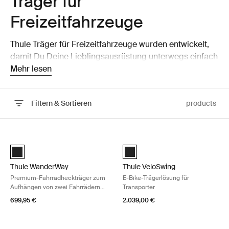
Träger für
Freizeitfahrzeuge
Thule Träger für Freizeitfahrzeuge wurden entwickelt,
damit Du Deine Lieblingsausrüstung unterwegs einfach
und sicher auf- und abladen kannst.
Mehr lesen
Filtern & Sortieren
products
Zu den Ergebnissen springen
Thule WanderWay Premium-Fahrradheckträger zum Aufhängen von zwei
Thule VeloSwing E-Bike-Trägerlösu
Thule WanderWay Schwarz (selected)
Thule VeloSwing Schwarz (selec
Thule WanderWay
Thule VeloSwing
Premium-Fahrradheckträger zum
E-Bike-Trägerlösung für
Aufhängen von zwei Fahrrädern
Transporter
mit individueller Anpassung für den
699,95 €
2.039,00 €
Volkswagen T6