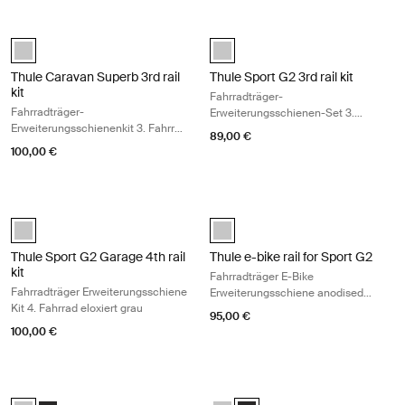
Thule Caravan Superb 3rd rail kit Fahrradträger-Erweiterungsschienenki
Thule Sport G2 3rd rail kit Fahrrad
anodised (selected)
anodised (selected)
Thule Caravan Superb 3rd rail
Thule Sport G2 3rd rail kit
kit
Fahrradträger-
Fahrradträger-
Erweiterungsschienen-Set 3.
Erweiterungsschienenkit 3. Fahrrad
Fahrrad eloxiert grau
89,00 €
grau eloxiert
100,00 €
Thule Sport G2 Garage 4th rail kit Fahrradträger Erweiterungsschiene K
Thule e-bike rail for Sport G2 Fahr
anodised (selected)
anodised (selected)
Thule Sport G2 Garage 4th rail
Thule e-bike rail for Sport G2
kit
Fahrradträger E-Bike
Fahrradträger Erweiterungsschiene
Erweiterungsschiene anodised
Kit 4. Fahrrad eloxiert grau
gray
95,00 €
100,00 €
Thule Bike Holder 1 Fahrradhalter AcuTight Knopf eloxiert grau Anodise
Thule Bike Holder 1 Fahrradhalter 
Thule Bike Holder 1 with AcuTight Knob Eloxiert (selected)
Thule Bike Holder 1 with AcuTight Knob Anthrazit
Thule Bike Holder 1 with AcuTight
Thule Bike Holder 1 with AcuT