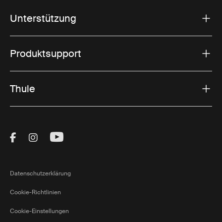
Unterstützung
Produktsupport
Thule
Visit Thule on Facebook (external link)
Visit Thule on Instagram (external link)
Visit Thule on Youtube (external lin
Datenschutzerklärung
Cookie-Richtlinien
Cookie-Einstellungen