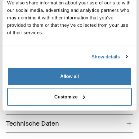
We also share information about your use of our site with
our social media, advertising and analytics partners who
may combine it with other information that you’ve
provided to them or that they’ve collected from your use
of their services.
Thule Sport G2 3rd rail kit
Thule e-bike rail for Sport G2
Fahrradträger-
Fahrradträger E-Bike
Erweiterungsschienen-Set 3. Fahrrad
Erweiterungsschiene anodise
Show details
eloxiert grau
95,00 €
89,00 €
Allow all
Customize
Alle Eigenschaften
Toggle features
Technische Daten
Toggle techspec