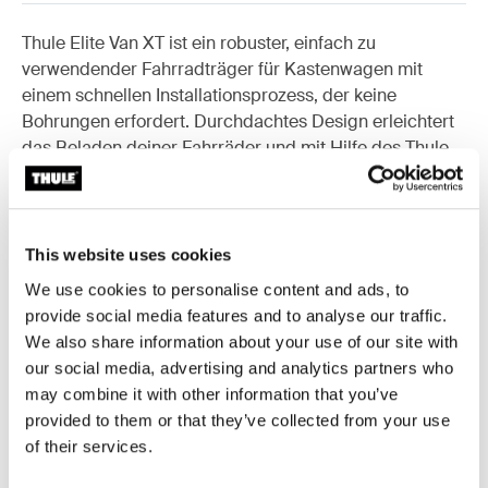
Thule Elite Van XT ist ein robuster, einfach zu
verwendender Fahrradträger für Kastenwagen mit
einem schnellen Installationsprozess, der keine
Bohrungen erfordert. Durchdachtes Design erleichtert
das Beladen deiner Fahrräder und mit Hilfe des Thule
AcuTight Drehmomentbegrenzers weißt du, wann die
Fahrräder sicher an ihrem Platz sind. Auch bei
beladenen Fahrrädern kannst du die Türen des
Kastenwagens bequem öffnen und am Ende der Saison
This website uses cookies
lässt sich der Fahrradträger leicht demontieren.
We use cookies to personalise content and ads, to
provide social media features and to analyse our traffic.
We also share information about your use of our site with
our social media, advertising and analytics partners who
may combine it with other information that you’ve
Zubehör für Thule Elite Van XT
provided to them or that they’ve collected from your use
of their services.