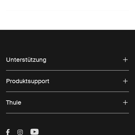
Unterstützung
Produktsupport
Thule
Visit Thule on Facebook (external link)
Visit Thule on Instagram (external link)
Visit Thule on Youtube (external lin