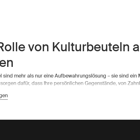
Rolle von Kulturbeuteln a
sen
l sind mehr als nur eine Aufbewahrungslösung – sie sind ein 
 sorgen dafür, dass Ihre persönlichen Gegenstände, von Zahn
pflegeprodukten, ihren Platz haben. Thule Kulturbeutel sind 
gen
nd verfügen über mehrere Fächer, die es Ihnen leicht machen,
s Sie brauchen, ohne Ihr Gepäck durchwühlen zu müssen. Die
eit, alles an einem Ort zu haben, kann nicht hoch genug ein
 allem, wenn Sie unterwegs sind.