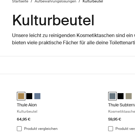
Startseite
/
Aufbewahrungslösungen
/
Kulturbeutel
Kulturbeutel
Unsere leicht zu reinigenden Kosmetiktaschen sind ein
bieten viele praktische Fächer für alle deine Toilettenarti
Zu den Ergebnissen springen
Thule Aion Kulturbeutel Nutria brown
Thule Subterr
Thule Aion toiletry bag Nutria brown (selected)
Thule Aion toiletry bag Schwarz
Thule Aion toiletry bag dunkler Schiefer
Thule Subterr
Thule Sub
Thule
Thule Aion
Thule Subterr
Kulturbeutel
Kosmetiktasch
64,95 €
59,95 €
Produkt vergleichen
Produkt ver