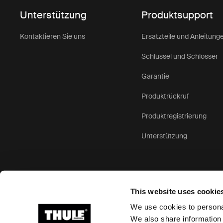
Waru
Unterstützung
Produktsupport
Kult
Kontaktieren Sie uns
Ersatzteile und Anleitung
Thule Kultu
Schlüssel und Schlösser
Stil verlan
konstruiert
Garantie
Design unse
Produktrückruf
Taschen un
große Auswa
Produktregistrierung
Kulturtasch
Unterstützung
Orga
Toil
This website uses cookie
Thule Kultu
We use cookies to personal
alles in Or
We also share information 