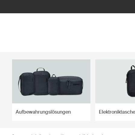
ilter
Aufbewahrungslösungen
Elektroniktasch