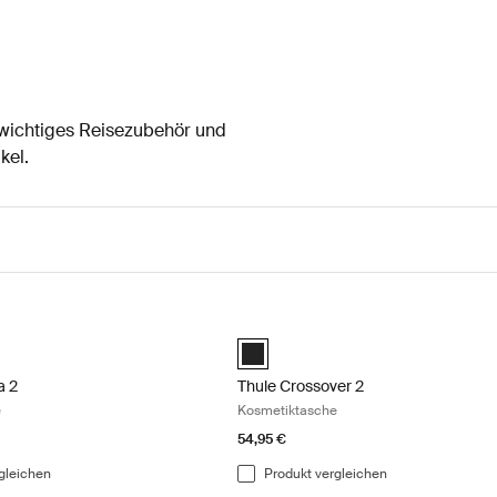
 wichtiges Reisezubehör und
kel.
a 2 Kosmetiktasche Dark slate
Thule Crossover 2 Kosmetiktasche B
a toiletry bag dunkler Schiefer (selected)
terra toiletry bag Schwarz
 Subterra toiletry bag Vetivergrau
Thule Crossover 2 toiletry bag Schwa
a 2
Thule Crossover 2
e
Kosmetiktasche
54,95 €
gleichen
Produkt vergleichen