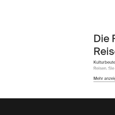
Die 
Rei
Kulturbeute
Reisen. Sie
hin zu Haut
Mehr anzei
gestaltet u
finden, wa
Bequemlichk
werden, vor