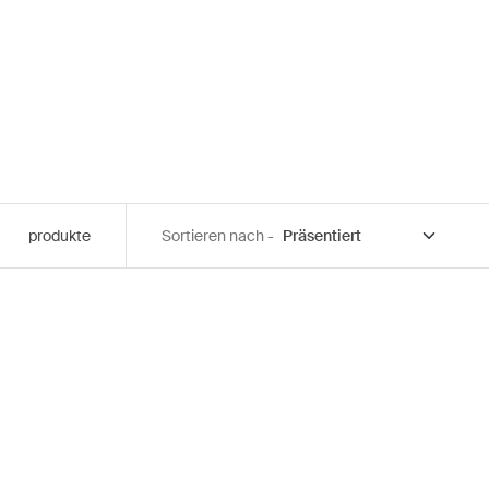
produkte
Sortieren nach -
lack
rz (selected)