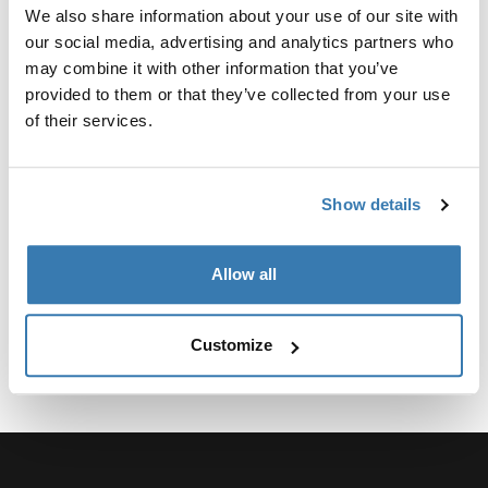
We also share information about your use of our site with
Warum sollten Sie sich für
our social media, advertising and analytics partners who
may combine it with other information that you’ve
einen Thule Kamera- und
provided to them or that they’ve collected from your use
Objektivrucksack entscheiden?
of their services.
Ein Kamera- und Objektivrucksack von Thule bietet
unvergleichlichen Komfort und Schutz für Ihre
Fotoausrüstung. Diese Rucksäcke wurden speziell für
Show details
Fotografen entwickelt und sorgen dafür, dass Ihre
Ausrüstung sicher, organisiert und einsatzbereit ist,
Allow all
wann immer Sie sie brauchen.
Ganz gleich, ob Sie städtische Landschaften oder
Customize
unwegsames Gelände erkunden, ein Thule Kamera-
Mehr anzeigen
und Objektivrucksack sorgt dafür, dass Ihre Ausrüstung
geschützt und leicht zugänglich ist.
Merkmale der Thule Kamera-