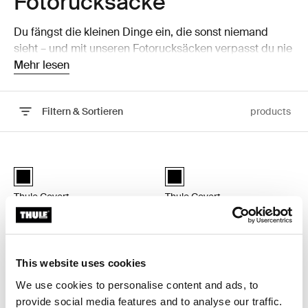
Fotorucksäcke
Du fängst die kleinen Dinge ein, die sonst niemand
sieht – und mit unseren Fotorucksäcken verpasst du nie
eine Gelegenheit. Transportiere deine Kamera mit
Mehr lesen
diesen Fotorucksäcken sicher und mit Stil!
Filtern & Sortieren
products
Zu den Ergebnissen springen
Thule Covert Kamerarucksack DSLR 32 l Black
Thule Covert Kamerarucksack DSLR
Thule Covert DSLR backpack 32L Schwarz (selected)
Thule Covert DSLR backpack 24
Thule Covert
Thule Covert
Kamerarucksack DSLR 32 l
Kamerarucksack DSLR 24 l
279,95 €
249,95 €
Produkt vergleichen
Produkt vergleichen
This website uses cookies
We use cookies to personalise content and ads, to
provide social media features and to analyse our traffic.