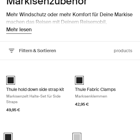
Markisenzubehör
Mehr Windschutz oder mehr Komfort für Deine Markise
machen das Reisen mit Deinem Reisemobil,
Wohnwagen, Van oder Kompaktvan noch ein bisschen
Mehr lesen
einfacher.
Filtern & Sortieren
products
Zu den Ergebnissen springen
Thule hold down side strap kit Markisenzelt Halte-Set für Side Straps 
Thule Fabric Clamps Markisenkle
Thule Hold Down Side Strap Kit Schwarz (selected)
Thule Fabric Clamps Schwarz (s
Thule hold down side strap kit
Thule Fabric Clamps
Markisenzelt Halte-Set für Side
Markisenklemmen
Straps
42,95 €
49,95 €
Thule Hold Down Kit Markisenzelt-Haltekit Black
Thule Tension Rafter G2 Spannrohr
Thule Hold Down Kit Schwarz (selected)
anodised (selected)