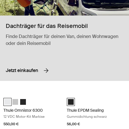
Dachträger für das Reisemobil
Finde Dachträger für deinen Van, deinen Wohnwagen
oder dein Reisemobil
Jetzt einkaufen
Thule Omnistor 6300 12 VDC Motor-Kit Markise White
Thule EPDM Sealing Gummidichtung
Thule Motor Kit TO 6300 Weiß (selected)
Thule Motor Kit TO 6300 Eloxiert
Thule Motor Kit TO 6300 Anthrazit
Black (selected)
Thule Omnistor 6300
Thule EPDM Sealing
12 VDC Motor-Kit Markise
Gummidichtung schwarz
550,00 €
56,00 €