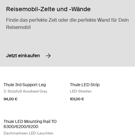
Reisemobil-Zelte und -Wände
Finde das perfekte Zelt oder die perfekte Wand für Dein
Reisemobil
Jetzt einkaufen
Thule 3rd Support Leg 3. Stützfuß Anodised Gray Anodised
Thule LED Strip LED-Streifen
Thule 3rd Support Leg
Thule LED Strip
3. Stützfuß Anodised Gray
LED-Streifen
94,00 €
101,00 €
Thule LED Mounting Rail TO 6300/6200/9200 Dachmarkisen LED-Leu
Thule LED Mounting Rail TO
6300/6200/9200
Dachmarkisen LED-Leuchten