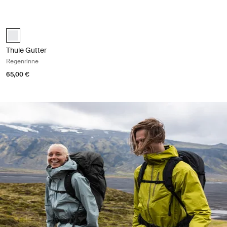
Thule Gutter Regenrinne White
white (selected)
Thule Gutter
Regenrinne
65,00 €