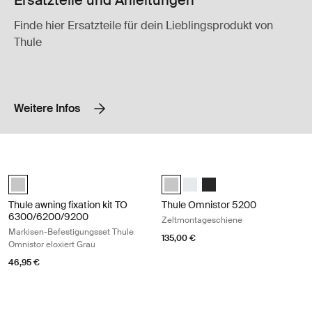
Ersatzteile und Anleitungen
Finde hier Ersatzteile für dein Lieblingsprodukt von
Thule
Weitere Infos
Thule awning fixation kit TO 6300/6200/9200 Markisen-Befestigungsse
Thule Omnistor 5200 Zeltmontages
anodised (selected)
Thule Tent LED Mounting Rail TO 5
Thule Tent LED Mounting Rai
Thule Tent LED Mounting
Thule awning fixation kit TO
Thule Omnistor 5200
6300/6200/9200
Zeltmontageschiene
Markisen-Befestigungsset Thule
135,00 €
Omnistor eloxiert Grau
46,95 €
Thule awning fixation kit TO 1200 Markisen-Befestigungsset Thule Omni