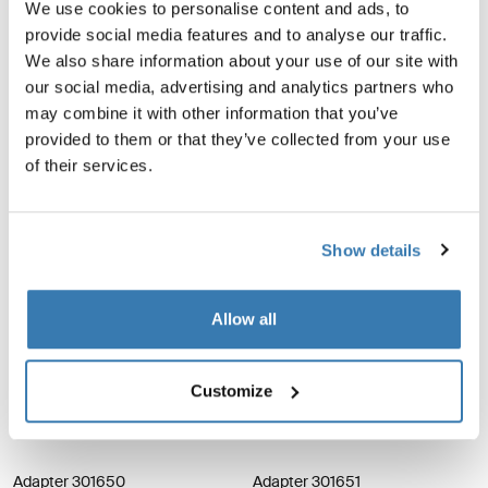
60,00 €
We use cookies to personalise content and ads, to
6300/6200/9200
provide social media features and to analyse our traffic.
Zeltbefestigungsschiene schwarz
We also share information about your use of our site with
70,00 €
our social media, advertising and analytics partners who
may combine it with other information that you’ve
Thule Omnistor 6300 Spannarm-Set eloxiert grau Anodised
Adapter 301417 Adapter für dachmo
provided to them or that they’ve collected from your use
Adapter 301417
anodised (selected)
of their services.
Adapter für dachmontierte
Markisen
Thule Omnistor 6300
Spannarm-Set eloxiert grau
377,00 €
49,00 €
Show details
Adapter 301418 Adapter für dachmontierte Markisen Aluminum
Adapter 301649 Adapter für dachmo
Allow all
Adapter 301418
Adapter 301649
Adapter für dachmontierte
Adapter für dachmontierte
Markisen
Markisen
Customize
377,00 €
214,00 €
Adapter 301650 Adapter für dachmontierte Markisen
Adapter 301651 Adapter für dachmo
Adapter 301650
Adapter 301651