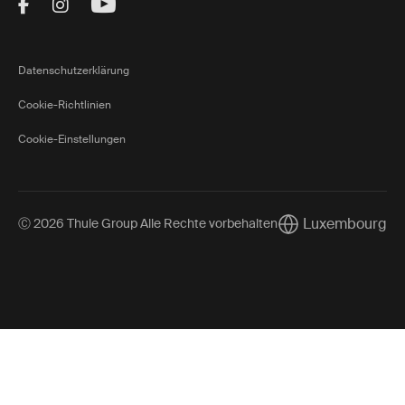
Visit Thule on Facebook (external link)
Visit Thule on Instagram (external link)
Visit Thule on Youtube (external lin
Datenschutzerklärung
Cookie-Richtlinien
Cookie-Einstellungen
Luxembourg
Ⓒ 2026 Thule Group Alle Rechte vorbehalten
Current market/Sw