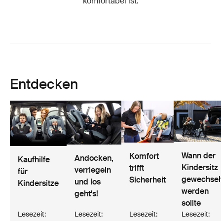
komfortabel ist.
Entdecken
Wann der
Komfort
Andocken,
Kaufhilfe
Kindersitz
trifft
verriegeln
für
gewechsel
Sicherheit
und los
Kindersitze
werden
geht's!
sollte
Lesezeit:
Lesezeit:
Lesezeit:
Lesezeit: