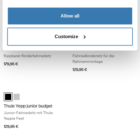
174,95 €
Allow all
Thule RideAlong 2 frame mount Kippbarer Kinderfahrradsitz Dark gray
Thule RideAlong Lite 2 frame mount
Thule RideAlong 2 Dark Gray (selected)
Thule RideAlong 2 Light Gray
Thule RideAlong 2 Zen Lime
Thule RideAlong Lite 2 Light Gray 
Thule RideAlong Lite 2 Dark 
Thule RideAlong Lite 2 Z
Customize
Thule RideAlong 2 frame
Thule RideAlong Lite 2 frame
mount
mount
Kippbarer Kinderfahrradsitz
Fahrradkindersitz für die
Rahmenmontage
179,95 €
129,95 €
Thule Yepp junior budget Junior-Fahrradsitz mit Thule Yeppie Feet Blac
Thule Yepp junior budget Schwarz (selected)
Thule Yepp junior budget Silber
Thule Yepp junior budget
Junior-Fahrradsitz mit Thule
Yeppie Feet
129,95 €