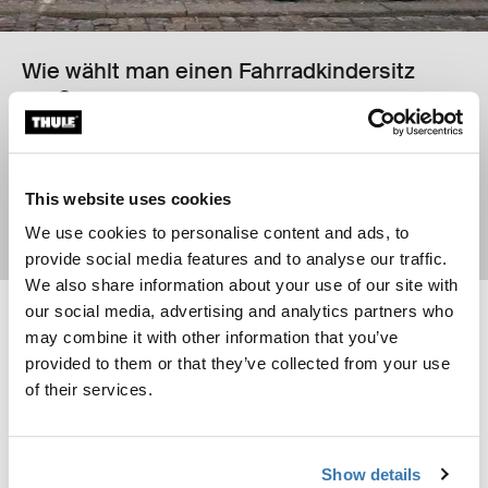
Wie wählt man einen Fahrradkindersitz
aus?
Finde das passende Produkt für deine Familie
This website uses cookies
We use cookies to personalise content and ads, to
Mehr erfahren
provide social media features and to analyse our traffic.
We also share information about your use of our site with
our social media, advertising and analytics partners who
Thule Yepp Nexxt 2 maxi frame mount Fahrradkindersitz für Rahmenm
Thule RideAlong 2 rack mount neigb
may combine it with other information that you’ve
Thule Yepp Nexxt 2 Mitternachtsschwarz (selected)
Thule Yepp Nexxt 2 dunkler Schiefer
Thule Yepp Nexxt 2 Dunkles Kaki
Thule Yepp Nexxt 2 Poliertes Gelb
Thule Yepp Nexxt 2 Maxi Mint Green
Thule Yepp Nexxt 2 Maxi Snow White
Thule Yepp Nexxt 2 Maxi Aquamarin
Thule RideAlong 2 rack mount Lig
Thule RideAlong 2 rack moun
Thule RideAlong 2 rack 
provided to them or that they’ve collected from your use
Thule Yepp Nexxt 2 Maxi Chocolate Brown
of their services.
Thule RideAlong 2 rack mount
neigbarer Fahrradkindersitz zur
Thule Yepp Nexxt 2 maxi
Gepäckträgermontage
frame mount
179,95 €
Fahrradkindersitz für
Show details
Rahmenmontage