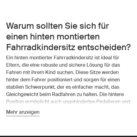
Warum sollten Sie sich für
einen hinten montierten
Fahrradkindersitz entscheiden?
Ein hinten montierter Fahrradkindersitz ist ideal für
Eltern, die eine robuste und sichere Lösung für das
Fahren mit ihrem Kind suchen. Diese Sitze werden
hinter dem Fahrer positioniert und sorgen für einen
stabilen Schwerpunkt, der es einfacher macht, das
Gleichgewicht beim Radfahren zu halten. Die hintere
Position ermöglicht auch ungehindertes Pedalieren und
Handling, was für längere Fahrten oder
Mehr anzeigen
anspruchsvolleres Gelände unerlässlich ist.
Mit einem Fahrrad-Kindersitz hinten können Sie Ihre
Fahrt in dem Wissen genießen, dass Ihr Kind sicher