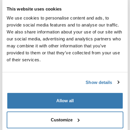
schwarz
9,95 €
This website uses cookies
39,95 €
We use cookies to personalise content and ads, to
provide social media features and to analyse our traffic.
We also share information about your use of our site with
our social media, advertising and analytics partners who
may combine it with other information that you’ve
provided to them or that they’ve collected from your use
Beschreibung des Produkts
Toggle overview
of their services.
Alle Eigenschaften
Toggle features
Show details
Technische Daten
Toggle techspec
Allow all
Anleitung
Toggle guides and instructions
Customize
Bis an die Grenzen getestet