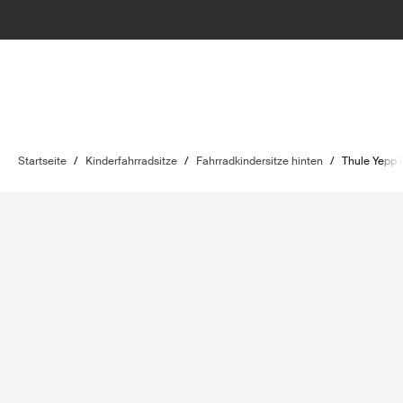
Startseite
/
Kinderfahrradsitze
/
Fahrradkindersitze hinten
/
Thule Yepp 