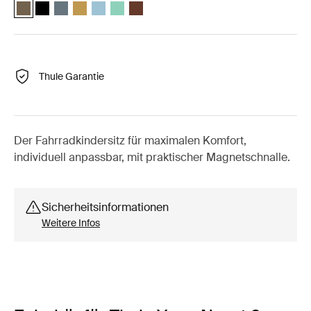
Thule Yepp Nexxt 2 maxi Dunkles Kaki (selected)
Thule Yepp Nexxt 2 maxi Mitternachtsschwarz
Thule Yepp Nexxt 2 maxi dunkler Schiefer
Thule Yepp Nexxt 2 maxi Poliertes Gelb
Thule Yepp Nexxt 2 Maxi Aquamarin
Thule Yepp Nexxt 2 Maxi Mint Green
Thule Yepp Nexxt 2 Maxi Chocolate Brow
Thule Garantie
Der Fahrradkindersitz für maximalen Komfort,
individuell anpassbar, mit praktischer Magnetschnalle.
Sicherheitsinformationen
Weitere Infos