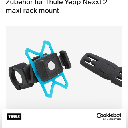
Zubehör für Thule Yepp Nexxt 2
maxi rack mount
Thule smartphone bike mount
Thule Yepp harness clip
Smartphone Fahrradhalterung
Kabelbaumklemme schwarz