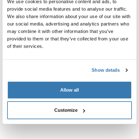
We use cookies to personalise content and ads, to
provide social media features and to analyse our traffic.
We also share information about your use of our site with
Beschreibung des Produkts
Toggle overview
our social media, advertising and analytics partners who
may combine it with other information that you’ve
provided to them or that they’ve collected from your use
Alle Eigenschaften
Toggle features
of their services.
Technische Daten
Toggle techspec
Show details
Anleitung
Toggle guides and instructions
Allow all
Customize