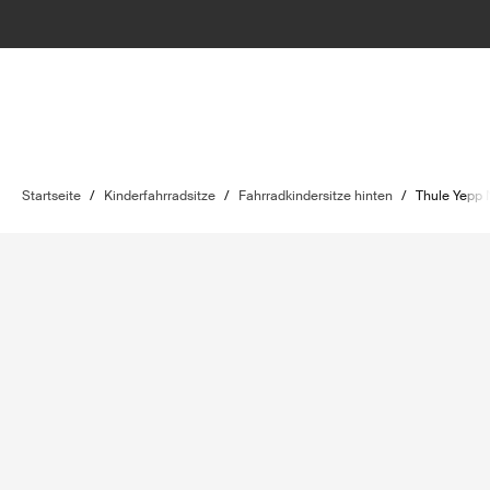
Startseite
/
Kinderfahrradsitze
/
Fahrradkindersitze hinten
/
Thule Yepp 