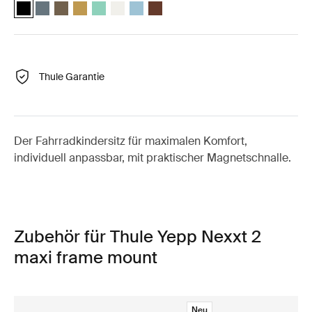
Thule Yepp Nexxt 2 Mitternachtsschwarz (selected)
Thule Yepp Nexxt 2 dunkler Schiefer
Thule Yepp Nexxt 2 Dunkles Kaki
Thule Yepp Nexxt 2 Poliertes Gelb
Thule Yepp Nexxt 2 Maxi Mint Green
Thule Yepp Nexxt 2 Maxi Snow White
Thule Yepp Nexxt 2 Maxi Aquamarin
Thule Yepp Nexxt 2 Maxi Chocolate 
Thule Garantie
Der Fahrradkindersitz für maximalen Komfort,
individuell anpassbar, mit praktischer Magnetschnalle.
Zubehör für Thule Yepp Nexxt 2
maxi frame mount
Neu