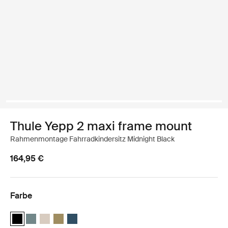
Thule Yepp 2 maxi frame mount
Rahmenmontage Fahrradkindersitz Midnight Black
164,95 €
Farbe
Thule Yepp 2 maxi Mitternachtsschwarz (selected)
Thule Yepp 2 maxi Mittelblau
Thule Yepp 2 maxi Weicher Sand
Thule Yepp 2 maxi Nutria Grün
Thule Yepp 2 maxi Majolica Blue