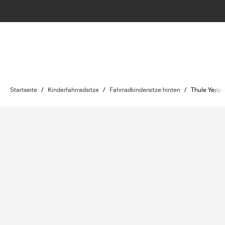
Startseite
/
Kinderfahrradsitze
/
Fahrradkindersitze hinten
/
Thule Yepp 