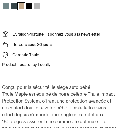
Thule Maple infant seat Bleu moyen
Thule Maple infant seat Bleu le plus foncé
Thule Maple infant seat Kaki délavé (selected)
Thule Maple infant seat Noir
Thule Maple infant seat Gris clair
Livraison gratuite – abonnez‑vous à la newsletter
Retours sous 30 jours
Garantie Thule
Product Locator by Locally
Conçu pour la sécurité, le siège auto bébé
Thule Maple est équipé de notre célèbre Thule Impact
Protection System, offrant une protection avancée et
un confort douillet à votre bébé. L’installation sans
effort depuis n’importe quel angle et sa rotation à
180 degrés assurent une commodité optimale. De