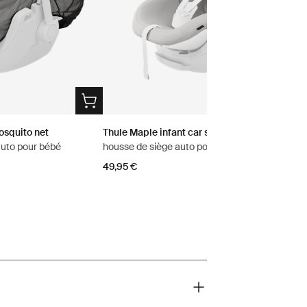
osquito net
Thule Maple infant car seat cover
auto pour bébé
housse de siège auto pour bébé
49,95 €