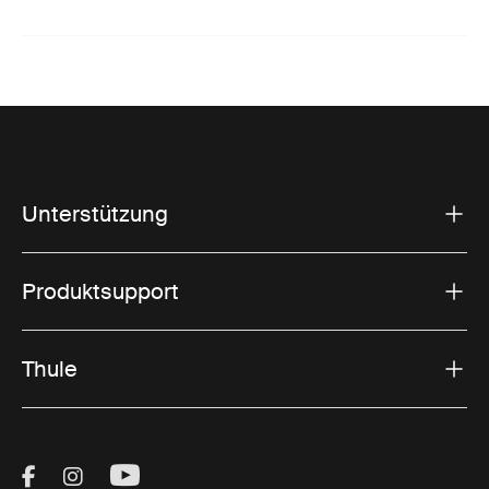
Unterstützung
Produktsupport
Thule
Visit Thule on Facebook (external link)
Visit Thule on Instagram (external link)
Visit Thule on Youtube (external lin