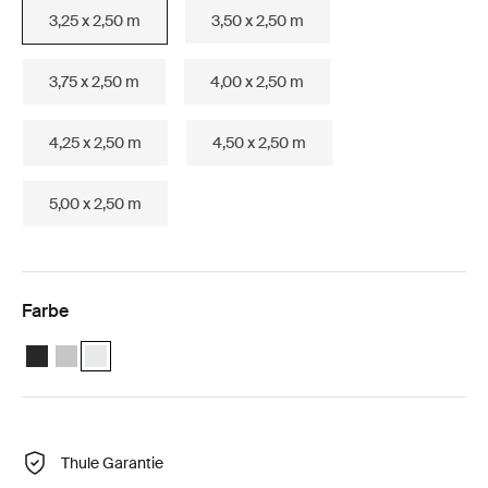
3,25 x 2,50 m
3,50 x 2,50 m
3,75 x 2,50 m
4,00 x 2,50 m
4,25 x 2,50 m
4,50 x 2,50 m
5,00 x 2,50 m
Farbe
Thule Omnistor 6300 (3.25x2.50) Anthrazit
Thule Omnistor 6300 (3.25x2.50) Eloxiert
Thule Omnistor 6300 (3.25x2.50) Weiß (selected)
Thule Garantie