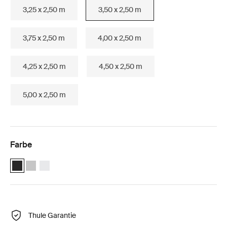
3,25 x 2,50 m
3,50 x 2,50 m
3,75 x 2,50 m
4,00 x 2,50 m
4,25 x 2,50 m
4,50 x 2,50 m
5,00 x 2,50 m
Farbe
Thule Omnistor 6300 (3.50x2.50) Anthrazit (selected)
Thule Omnistor 6300 (3.50x2.50) Eloxiert
Thule Omnistor 6300 (3.50x2.50) Weiß
Thule Garantie