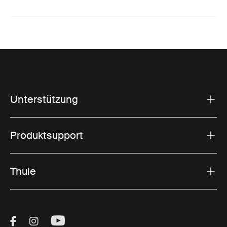
Unterstützung
Produktsupport
Thule
Visit Thule on Facebook (external link)
Visit Thule on Instagram (external link)
Visit Thule on Youtube (external lin