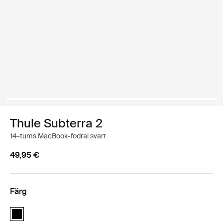
Thule Subterra 2
14-tums MacBook-fodral svart
49,95 €
Färg
Thule Subterra MacBook sleeve 14" Svart (selected)