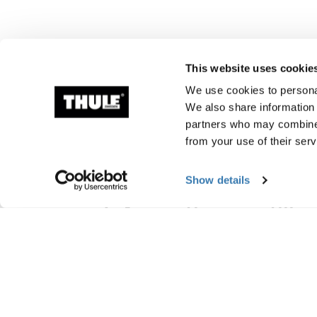
This website uses cookie
We use cookies to personal
We also share information 
partners who may combine i
from your use of their serv
Show details
Information om tillv
Varumärkesregistrerad: Thule Sweden A
Tillverkarens namn: Thule Sverige
Tillverkarens adress: Borggatan 5, 335 73
E-post:support@thule.com
Webbplats: www.thule.com