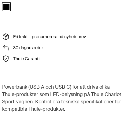
Thule power bank 10k Svart (selected)
Fri frakt – prenumerera på nyhetsbrev
30 dagars retur
Thule Garanti
Powerbank (USB A och USB C) för att driva olika
Thule-produkter som LED-belysning på Thule Chariot
Sport-vagnen. Kontrollera tekniska specifikationer för
kompatibla Thule-produkter.