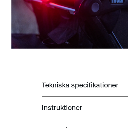
Tekniska specifikationer
Toggle techspec
Instruktioner
Toggle guides and instructions