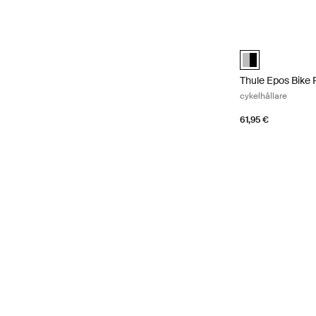
Thule Epos Bike 
Thule Epos Bike
Thule Epos Bike 
cykelhållare
61,95 €