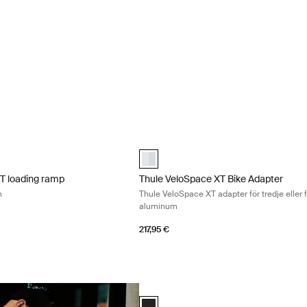
XT loading ramp lastramp aluminium Aluminum
Thule VeloSpace XT Bike Adapter Thule
XT loading ramp Aluminium (selected)
Thule VeloSpace XT Bike Adapter Alum
XT loading ramp
Thule VeloSpace XT Bike Adapter
m
Thule VeloSpace XT adapter för tredje eller f
aluminum
217,95 €
Thule transport wheel transporthjul för 
Thule transport wheel Svart (selected)