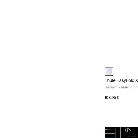
Thule EasyFold 
Thule EasyFold 
Thule EasyFold 
lastramp aluminiu
103,95 €