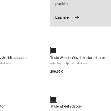
punkter
Läs mer
3rd bike adapter adapter för tredje cykel svart Black
Thule WanderWay 4th bike adapter adapt
 3rd bike adapter Svart (selected)
Thule WanderWay 4th bike adapter Sva
 3rd bike adapter
Thule WanderWay 4th bike adapter
ykel svart
adapter för fjärde cykel svart
206,95 €
tor cykelskydd svart/grå Black/gray
Thule wheel adapter hjuladapter svart 
cted)
Black (selected)
ctor
Thule wheel adapter