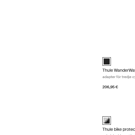
Thule WanderWay 
Thule WanderWay
Thule WanderWay
adapter för tredje c
206,95 €
Thule bike protec
black/gray (sele
Thule bike prote