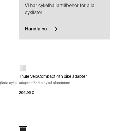
Vi har cykelhållartillbehör för alla
cyklister
Handla nu
 VeloSpace XT adapter för tredje eller fjärde cykel aluminum Aluminum
Thule VeloCompact 4th bike adapter adapter för 4:e cykel 
inium (selected)
aluminium (selected)
Thule VeloCompact 4th bike adapter
järde cykel
adapter för 4:e cykel aluminium
206,95 €
cykelhållare svart Black
Thule ProRide fatbike adapter adapter för fatbike svart Black
Thule ProRide fatbike adapter Svart (selected)