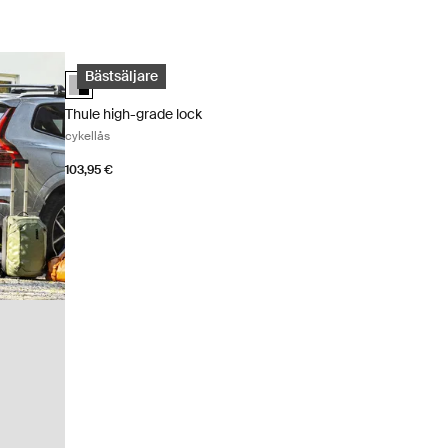
Thule high-grade lock cykellås Aluminum/black
Thule High-Grade Lock Aluminum/Black (selected)
Bästsäljare
Thule high-grade lock
cykellås
103,95 €