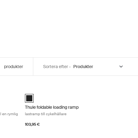
produkter
Sortera efter -
ox Black
vandla din cykelhållare för tre cyklar till en rymlig 300 l bakmonterad l
Thule foldable loading ramp lastramp till cykelhållare Blac
art (selected)
Thule foldable loading ramp Svart (selected)
Thule foldable loading ramp
ll en rymlig
lastramp till cykelhållare
103,95 €