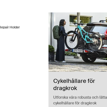
Repair Holder cykelhållare Aluminum/black
 Repair Holder Aluminum/Black (selected)
Repair Holder
Cykelhållare för
dragkrok
Utforska våra robusta och lätta
cykelhållare för dragkrok