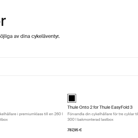
r
öjliga av dina cykeläventyr.
rvandla din cykelhållare i premiumklass till en 260 l bakmonterad lastb
Thule Onto 2 for Thule EasyFold 3 För
art (selected)
Thule Onto 2 for Thule EasyFold 3 Sv
Thule Onto 2 for Thule EasyFold 3
elhållare i premiumklass till en 260 l
Förvandla din cykelhållare för tre cyklar ti
stbox
300 l bakmonterad lastbox
787,95 €