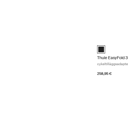
Thule EasyFold 3 
Thule EasyFold 3
Thule EasyFold 3
cykeltilläggsadapte
258,95 €