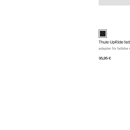
Thule UpRide fatb
Thule UpRide fat
Thule UpRide fat
adapter för fatbike 
35,95 €