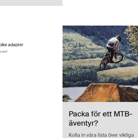
ike adapter adapter för fatbike svart Black
bike adapter Svart (selected)
bike adapter
svart
Packa för ett MTB-
äventyr?
Kolla in våra lista över viktiga