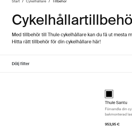
Start
/
Cykelhållare
/
Tillbehör
Cykelhållartillbehö
Med tillbehör till Thule cykelhållare kan du få ut mesta m
Hitta rätt tillbehör för din cykelhållare här!
Dölj filter
Gå till resultaten
Thule Santu Fö
Thule Santu Sv
Thule Santu
Förvandla din cyk
bakmonterad la
953,95 €