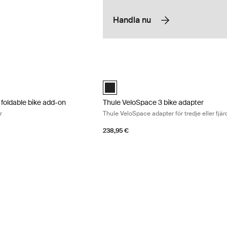
Handla nu
foldable bike add-on cykeltilläggsadapter Black
Thule VeloSpace 3 bike adapter Thule Ve
 foldable bike add-on Svart (selected)
Thule VeloSpace 3 bike adapter Svart 
 foldable bike add-on
Thule VeloSpace 3 bike adapter
r
Thule VeloSpace adapter för tredje eller fjär
238,95 €