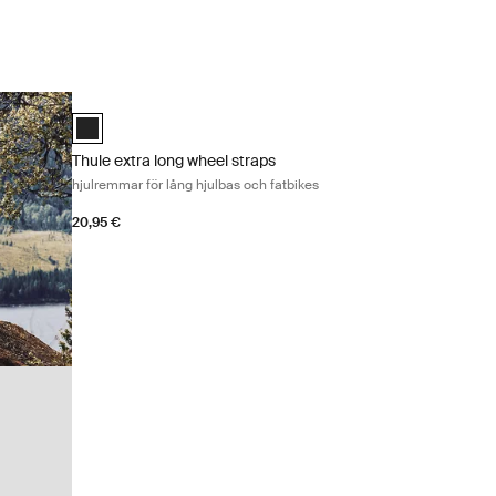
Thule extra long wheel straps hjulremmar för lång hjulbas och
Black (selected)
Thule extra long wheel straps
hjulremmar för lång hjulbas och fatbikes
20,95 €