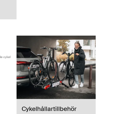
loSpace adapter för tredje eller fjärde cykel Black
(selected)
de cykel
Cykelhållartillbehör