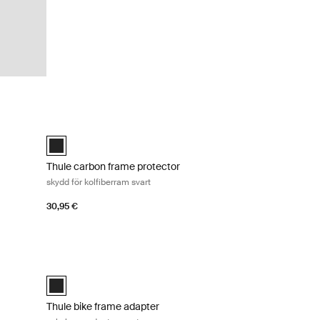
er för fjärde cykel svart Black
Thule carbon frame protector skydd för kolfiberram svart Bla
rt (selected)
Thule carbon frame protector Svart (selected)
Thule carbon frame protector
skydd för kolfiberram svart
30,95 €
Black
Thule bike frame adapter cykelramsadapter svart Black
Black (selected)
Thule bike frame adapter