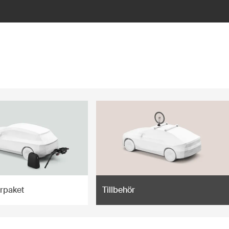
arpaket
Tillbehör