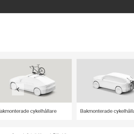
ilter
Takmonterade cykelhållare
Bakmonterade cykelhåll