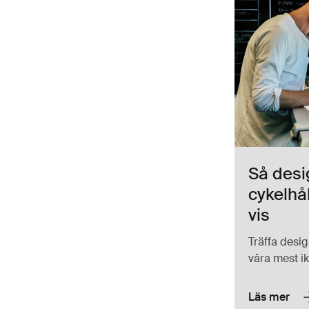
Så desi
cykelhå
vis
Träffa desi
våra mest i
Läs mer