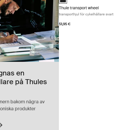
Thule transport wheel
transporthjul för cykelhållare svart
51,95 €
gnas en
llare på Thules
gnern bakom några av
koniska produkter