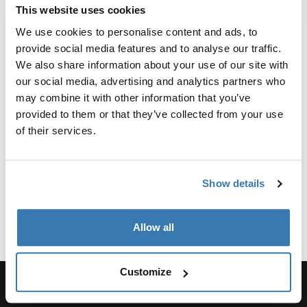
Att välja rätt babyskydd från
This website uses cookies
We use cookies to personalise content and ads, to
Thule
provide social media features and to analyse our traffic.
Att välja rätt bilbarnstol är ett av de viktigaste besluten
We also share information about your use of our site with
för nyblivna föräldrar. Thule förstår vikten av detta val,
our social media, advertising and analytics partners who
och det är därför vi erbjuder ett sortiment av
may combine it with other information that you’ve
bilbarnstolar som är utformade för att uppfylla de
provided to them or that they’ve collected from your use
högsta säkerhetsstandarderna samtidigt som de ger
of their services.
exceptionellt komfort för ditt barn.
Varför välja Thules babyskydd?
Show details
Visa mer
När det gäller ditt barns bilbarnstol är säkerhet och
komfort av största vikt. Thules bakåtvända bilbarnstolar
Allow all
är minutiöst utformade för att erbjuda högsta möjliga
skydd för ditt nyfödda barn. Med funktioner som
Customize
sidokollisionsskydd och fempunktsbälten säkerställer
våra bilbarnstolar att ditt barn är säkert på varje resa.