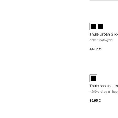
Thule Urban Glid
Thule Urban Glid
Thule Urban
Thule Urban Gli
enkelt nätskydd
44,95 €
Thule bassinet me
Thule bassinet m
Thule bassinet 
nätöverdrag till ligg
39,95 €