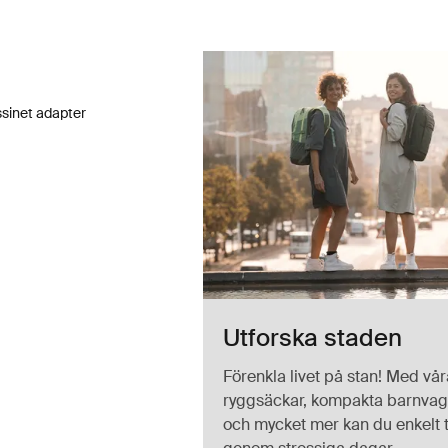
ssinet adapter liggdelsadapter Black
ssinet adapter Svart (selected)
ssinet adapter
Utforska staden
Förenkla livet på stan! Med vår
ryggsäckar, kompakta barnvag
och mycket mer kan du enkelt 