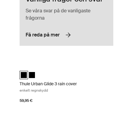
Se våra svar på de vanligaste
frågorna
Få reda på mer
n Maxi-Cosi® Black
etsbygel Black
Thule Urban Glide 3 rain cover enkelt regnskydd Black
(selected)
Thule Urban Glide 3 rain cover Svart (selected)
Thule Urban Glide 3 rain cover Svart
Thule Urban Glide 3 rain cover
enkelt regnskydd
59,95 €
 regnskydd Black
Thule Urban Glide 3 snack tray mellanmålsbricka Black