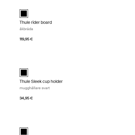
Thule rider board åkbräda Black
Thule rider board Svart (selected)
Thule rider board
åkbräda
119,95 €
ör barnvagn svart Black
Thule Sleek cup holder mugghållare svart Black
d)
Thule Sleek cup holder Svart (selected)
Thule Sleek cup holder
mugghållare svart
34,95 €
inted taupe on black
Thule Sleek adapter kit adaptersats svart Black
 on Black (selected)
 svart
Thule Sleek adapter kit Svart (selected)