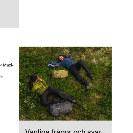
or Maxi-Cosi® bilbarnstolsadapter för enkelvagn Maxi-Cosi® Black
ingle Maxi-Cosi® Svart (selected)
or Maxi-
i®
Vanliga frågor och svar