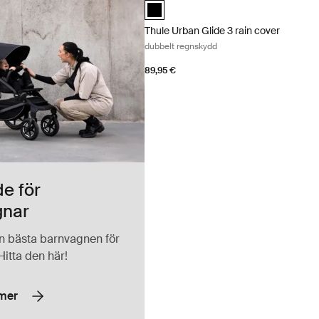
Thule Urban Glide 3 rain cover Svart (s
Thule Urban Glide 3 rain cover
dubbelt regnskydd
89,95 €
e för
gnar
en bästa barnvagnen för
 Hitta den här!
 mer