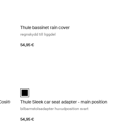
t nätskydd Black
Thule bassinet rain cover regnskydd till liggdel Black
Thule bassinet rain cover
(selected)
regnskydd till liggdel
54,95 €
Cosi® bilbarnstolsadapter för Maxi-Cosi® grå Black
Thule Sleek car seat adapter - main position bilbarnstolsada
Cosi® Svart (selected)
Thule Sleek car seat adapter - main position Svart (selected)
-Cosi®
Thule Sleek car seat adapter - main position
bilbarnstolsadapter huvudposition svart
54,95 €