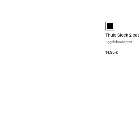
Thule Sleek 2 ba
Thule Sleek 2 ba
Thule Sleek 2 ba
liggdelsadapter
14,95 €