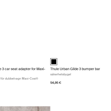
e 3 car seat adapter for Maxi-Cosi® bilbarnstolsadapter för dubbelvag
Thule Urban Glide 3 bumper bar säkerh
e 3 car seat adapter double Maxi-Cosi® Svart (selected)
Thule Urban Glide 3 bumper bar Svart 
 3 car seat adapter for Maxi-
Thule Urban Glide 3 bumper bar
säkerhetsbygel
r för dubbelvagn Maxi-Cosi®
54,95 €
Thule Urban Glide 3 rain cover dubbelt