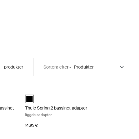
produkter
Sortera efter -
assinet adapter adapter för liggdel till dubbelvagn Black
Thule Spring 2 bassinet adapter liggdelsadapter Black
bassinet adapter Svart (selected)
Thule Spring bassinet adapter Svart (selected)
bassinet
Thule Spring 2 bassinet adapter
liggdelsadapter
14,95 €