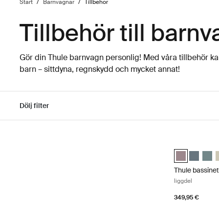
Start
/
Barnvagnar
/
Tillbehör
Tillbehör till barn
Gör din Thule barnvagn personlig! Med våra tillbehör ka
barn – sittdyna, regnskydd och mycket annat!
Dölj filter
Gå till resultaten
Thule bassinet
Thule bassine
Thule bas
Thule
T
Thule bassine
liggdel
349,95 €