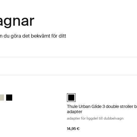
vagnar
n du göra det bekvämt för ditt
 liggdel Tinted taupe
Thule Urban Glide 3 double stroller b
t Tonad taupe (selected)
sinet Mörk skiffer
 bassinet Mellanblå
hule bassinet Soft Beige
Thule bassinet Svart
Thule Urban Glide 3 double stroller 
t
Thule Urban Glide 3 double stroller 
adapter
adapter för liggdel till dubbelvagn
14,95 €