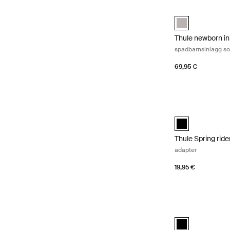
Thule newborn inl
Thule newborn in
Thule newborn in
spädbarnsinlägg so
69,95 €
Thule Spring rid
Thule Spring rid
Thule Spring rid
adapter
19,95 €
Thule stroller sn
Thule stroller sn