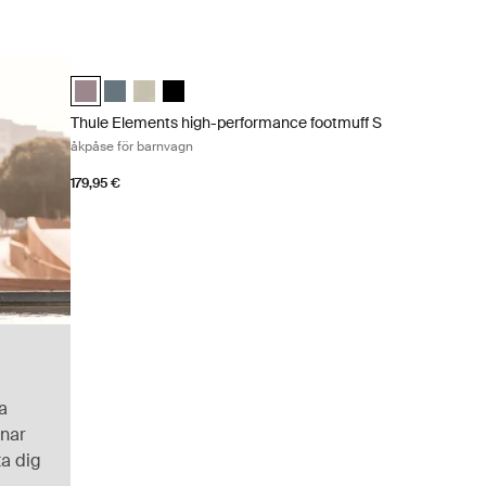
Thule Elements high-performance footmuff S åkpåse för bar
Thule Elements high-performance footmuff S Tonad taupe (s
Thule Elements high-performance footmuff S Mörk skiff
Thule Elements high-performance footmuff S Natur
Thule Elements high-performance footmuff S S
Thule Elements high-performance footmuff S
åkpåse för barnvagn
179,95 €
a
nar
ta dig