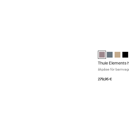
Thule Elements h
Thule Elements 
Thule Eleme
Thule E
Thu
Thule Elements 
åkpåse för barnvag
279,95 €