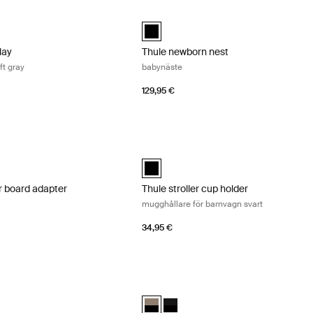
ay spädbarnsinlägg soft gray Soft gray
Thule newborn nest babynäste Black
lay Soft Gray (selected)
Thule newborn nest Svart (selected)
lay
Thule newborn nest
ft gray
babynäste
129,95 €
er board adapter adapter Black
Thule stroller cup holder mugghållare f
er board adapter Svart (selected)
Thule stroller cup holder Svart (selecte
er board adapter
Thule stroller cup holder
mugghållare för barnvagn svart
34,95 €
ack tray bord för barnvagn svart Black
Thule Sleek 2 sibling seat syskonsits T
ack tray Svart (selected)
Thule Sleek 2 sibling seat Tinted Taupe
Thule Sleek 2 sibling seat Svart på