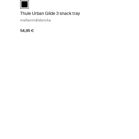
elected)
Thule Urban Glide 3 snack tray Svart (selected)
Thule Urban Glide 3 snack tray
mellanmålsbricka
54,95 €