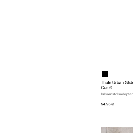
Thule Urban Glid
Thule Urban Glid
Thule Urban Glide
Cosi®
bilbarnstolsadapte
54,95 €