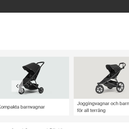
ilter
Joggingvagnar och bar
Kompakta barnvagnar
för all terräng