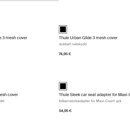
e 3 mesh cover enkelt nätskydd Black
Thule Urban Glide 3 mesh cover dubbel
e 3 mesh cover Svart (selected)
 Glide 3 mesh cover Svart
Thule Urban Glide 3 mesh cover Svart 
de 3 mesh cover
Thule Urban Glide 3 mesh cover
dubbelt nätskydd
74,95 €
sh cover nätöverdrag till liggdel Black
Thule Sleek car seat adapter for Maxi-
esh cover Svart (selected)
Thule Sleek car seat adapter for Maxi-
mesh cover
Thule Sleek car seat adapter for Maxi
del
bilbarnstolsadapter för Maxi-Cosi® grå
54,95 €