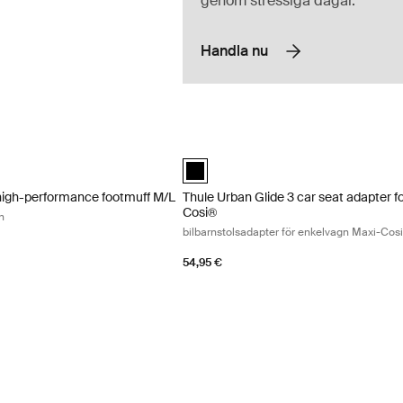
genom stressiga dagar.
Handla nu
igh-performance footmuff M/L åkpåse för barnvagn Tinted taupe
Thule Urban Glide 3 car seat adapter f
high-performance footmuff M/L Tonad taupe (selected)
nts high-performance footmuff M/L Mörk skiffer
lements high-performance footmuff M/L Blekt khaki
le Elements high-performance footmuff M/L Svart
Thule Urban Glide 3 car seat adapter s
high-performance footmuff M/L
Thule Urban Glide 3 car seat adapter f
Cosi®
n
bilbarnstolsadapter för enkelvagn Maxi-Cos
54,95 €