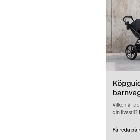
Köpguid
barnva
Vilken är d
din livsstil?
Få reda på