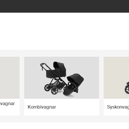
nvagnar
Kombivagnar
Syskonva