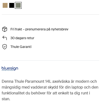
Thule Paramount messenger 14L Mild beige
Thule Paramount messenger 14L Svart
Thule Paramount messenger 14L Mjuk grön (selected)
Fri frakt – prenumerera på nyhetsbrev
30 dagars retur
Thule Garanti
Denna Thule Paramount 14L axelväska är modern och
mångsidig med vadderat skydd för din laptop och den
funktionalitet du behöver för att enkelt ta dig runt i
stan.