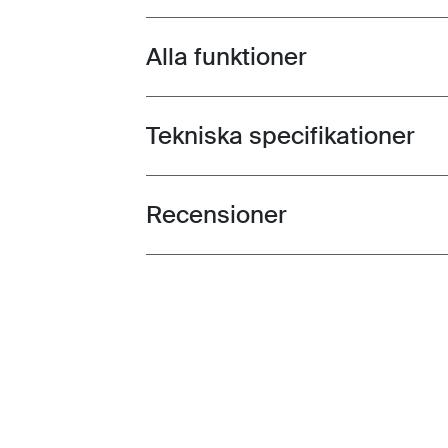
Alla funktioner
Toggle features
Tekniska specifikationer
Toggle techspec
Recensioner
Toggle overview