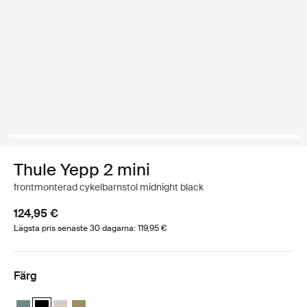
Thule Yepp 2 mini
frontmonterad cykelbarnstol midnight black
124,95 €
Lägsta pris senaste 30 dagarna: 119,95 €
Färg
Thule Yepp 2 mini Mellanblå
Thule Yepp 2 mini Midnattsvart (selected)
Thule Yepp 2 mini Mjuk sand
Thule Yepp 2 mini Nutriagrön