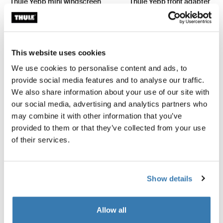
Thule Yepp mini windscreen
Thule Yepp front adapter
vindruta transparent
adapter
49,95 €
34,95 €
This website uses cookies
We use cookies to personalise content and ads, to
provide social media features and to analyse our traffic.
We also share information about your use of our site with
Produktbeskrivning
Toggle overview
our social media, advertising and analytics partners who
may combine it with other information that you’ve
Alla funktioner
Toggle features
provided to them or that they’ve collected from your use
of their services.
Tekniska specifikationer
Toggle techspec
Show details
Instruktioner
Toggle guides and instructions
Allow all
Recensioner
Toggle overview