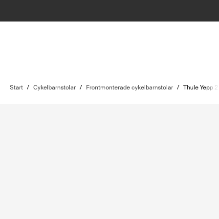
Start
/
Cykelbarnstolar
/
Frontmonterade cykelbarnstolar
/
Thule Yepp 2