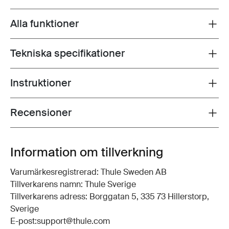
Alla funktioner
Toggle features
Tekniska specifikationer
Toggle techspec
Instruktioner
Toggle guides and instructions
Recensioner
Toggle overview
Information om tillverkning
Varumärkesregistrerad: Thule Sweden AB
Tillverkarens namn: Thule Sverige
Tillverkarens adress: Borggatan 5, 335 73 Hillerstorp,
Sverige
E-post:support@thule.com