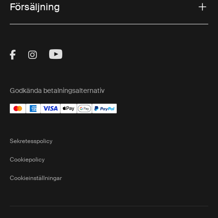
Försäljning
Visit Thule on Facebook (external link)
Visit Thule on Instagram (external link)
Visit Thule on Youtube (external lin
Godkända betalningsalternativ
Sekretesspolicy
Cookiepolicy
Cookieinställningar